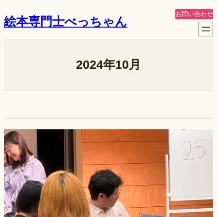
内
お問い合わせ
絵本専門士べっちゃん
容
を
ス
キ
2024年10月
ッ
プ