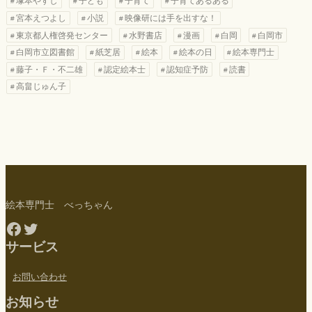
塚本やすし
子ども
子育て
子育てあるある
宮本えつよし
小説
映像研には手を出すな！
東京都人権啓発センター
水野書店
漫画
白岡
白岡市
白岡市立図書館
紙芝居
絵本
絵本の日
絵本専門士
藤子・Ｆ・不二雄
認定絵本士
認知症予防
読書
高畠じゅん子
絵本専門士 べっちゃん
Facebook
Twitter
サービス
お問い合わせ
お知らせ