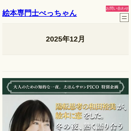
内
お問い合わせ
絵本専門士べっちゃん
容
を
ス
キ
2025年12月
ッ
プ