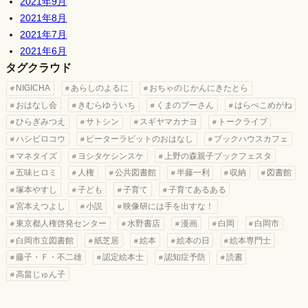
2021年9月
2021年8月
2021年7月
2021年6月
タグクラウド
NIGICHA
あらしのよるに
おちゃのじかんにきたとら
おはなし会
きむらゆういち
くまのプーさん
はらぺこめがね
ひらぎみつえ
サトシン
スギヤマカナヨ
トークライブ
ハシビロコウ
ピーターラビットのおはなし
ブックハウスカフェ
マネタイズ
ヨシタケシンスケ
上野の森親子ブックフェスタ
五味ヒロミ
人権
公共図書館
半藤一利
収納
図書館
塚本やすし
子ども
子育て
子育てあるある
宮本えつよし
小説
映像研には手を出すな！
東京都人権啓発センター
水野書店
漫画
白岡
白岡市
白岡市立図書館
紙芝居
絵本
絵本の日
絵本専門士
藤子・Ｆ・不二雄
認定絵本士
認知症予防
読書
高畠じゅん子