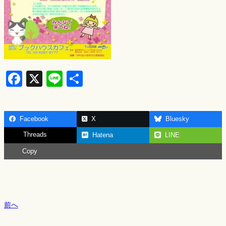
F
X
Li
S
a
n
h
c
e
ar
Facebook
X
Bluesky
e
e
Threads
Hatena
LINE
b
Copy
o
o
k
前へ