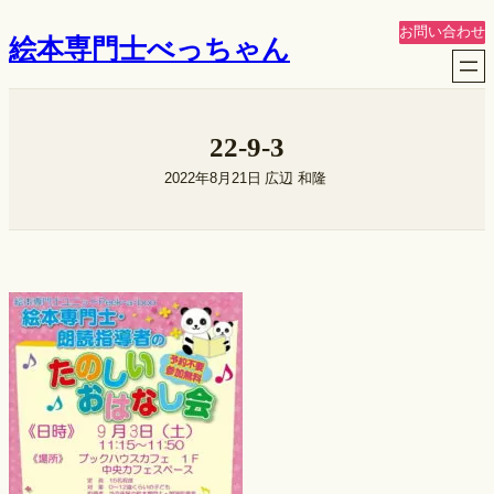
内
お問い合わせ
絵本専門士べっちゃん
容
を
ス
キ
22-9-3
ッ
プ
2022年8月21日
広辺 和隆