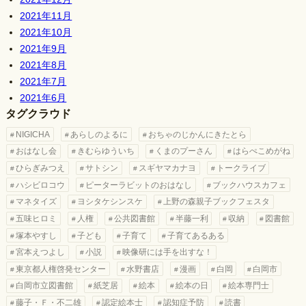
2021年11月
2021年10月
2021年9月
2021年8月
2021年7月
2021年6月
タグクラウド
NIGICHA
あらしのよるに
おちゃのじかんにきたとら
おはなし会
きむらゆういち
くまのプーさん
はらぺこめがね
ひらぎみつえ
サトシン
スギヤマカナヨ
トークライブ
ハシビロコウ
ピーターラビットのおはなし
ブックハウスカフェ
マネタイズ
ヨシタケシンスケ
上野の森親子ブックフェスタ
五味ヒロミ
人権
公共図書館
半藤一利
収納
図書館
塚本やすし
子ども
子育て
子育てあるある
宮本えつよし
小説
映像研には手を出すな！
東京都人権啓発センター
水野書店
漫画
白岡
白岡市
白岡市立図書館
紙芝居
絵本
絵本の日
絵本専門士
藤子・Ｆ・不二雄
認定絵本士
認知症予防
読書