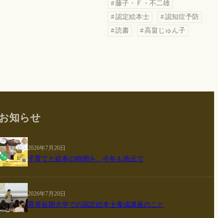
藤子・Ｆ・不二雄
認定絵本士
認知症予防
読書
高畠じゅん子
お知らせ
2026年7月20日
子育てと絵本の時間を、今年も地元で
2026年7月20日
育英短期大学での認定絵本士養成講座のこと