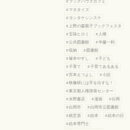
ブックハウスカフェ
マネタイズ
ヨシタケシンスケ
上野の森親子ブックフェスタ
五味ヒロミ
人権
公共図書館
半藤一利
収納
図書館
塚本やすし
子ども
子育て
子育てあるある
宮本えつよし
小説
映像研には手を出すな！
東京都人権啓発センター
水野書店
漫画
白岡
白岡市
白岡市立図書館
紙芝居
絵本
絵本の日
絵本専門士