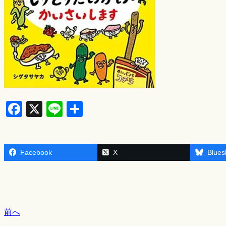
F
X
Li
S
a
n
h
c
e
ar
Facebook
e
e
X
Blues
b
o
o
前へ
k