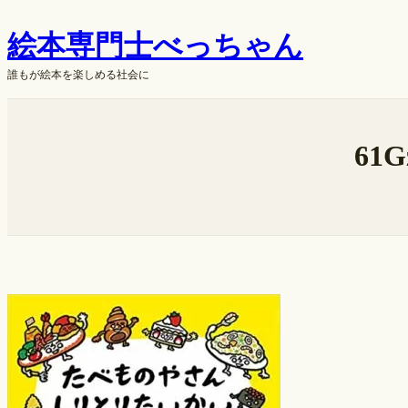
内
絵本専門士べっちゃん
容
を
誰もが絵本を楽しめる社会に
ス
キ
ok
ッ
61G
プ