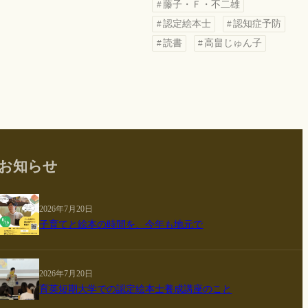
藤子・Ｆ・不二雄
認定絵本士
認知症予防
読書
高畠じゅん子
お知らせ
2026年7月20日
子育てと絵本の時間を、今年も地元で
2026年7月20日
育英短期大学での認定絵本士養成講座のこと