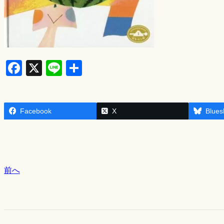
F
X
Li
S
a
n
h
c
e
ar
Facebook
e
e
X
Blues
b
o
o
前へ
k