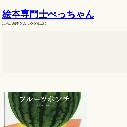
内
絵本専門士べっちゃん
容
を
誰もが絵本を楽しめる社会に
ス
キ
ok
ッ
プ