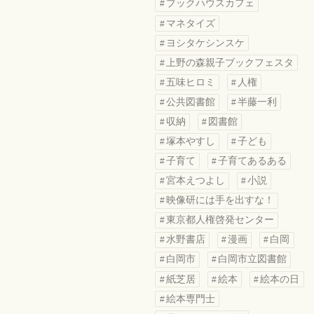
ブックハウスカフェ
マネタイズ
ヨシタケシンスケ
上野の森親子ブックフェスタ
五味ヒロミ
人権
公共図書館
半藤一利
収納
図書館
塚本やすし
子ども
子育て
子育てあるある
宮本えつよし
小説
映像研には手を出すな！
東京都人権啓発センター
水野書店
漫画
白岡
白岡市
白岡市立図書館
紙芝居
絵本
絵本の日
絵本専門士