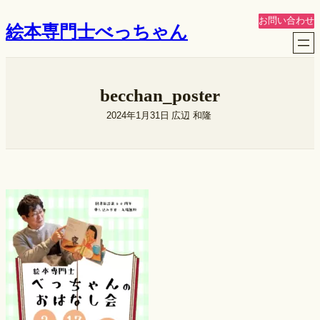
内
お問い合わせ
絵本専門士べっちゃん
容
を
ス
キ
becchan_poster
ッ
プ
2024年1月31日
広辺 和隆