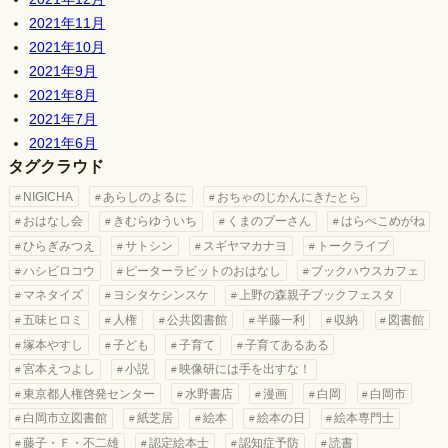
2021年11月
2021年10月
2021年9月
2021年8月
2021年7月
2021年6月
タグクラウド
NIGICHA
あらしのよるに
おちゃのじかんにきたとら
おはなし会
きむらゆういち
くまのプーさん
はらぺこめがね
ひらぎみつえ
サトシン
スギヤマカナヨ
トークライブ
ハシビロコウ
ピーターラビットのおはなし
ブックハウスカフェ
マネタイズ
ヨシタケシンスケ
上野の森親子ブックフェスタ
五味ヒロミ
人権
公共図書館
半藤一利
収納
図書館
塚本やすし
子ども
子育て
子育てあるある
宮本えつよし
小説
映像研には手を出すな！
東京都人権啓発センター
水野書店
漫画
白岡
白岡市
白岡市立図書館
紙芝居
絵本
絵本の日
絵本専門士
藤子・Ｆ・不二雄
認定絵本士
認知症予防
読書