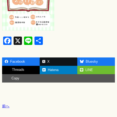
F
X
Li
S
a
n
h
c
e
ar
Facebook
X
Bluesky
e
e
Threads
Hatena
LINE
b
Copy
o
o
k
前へ