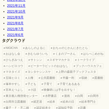
2021年11月
2021年10月
2021年9月
2021年8月
2021年7月
2021年6月
タグクラウド
NIGICHA
あらしのよるに
おちゃのじかんにきたとら
おはなし会
きむらゆういち
くまのプーさん
はらぺこめがね
ひらぎみつえ
サトシン
スギヤマカナヨ
トークライブ
ハシビロコウ
ピーターラビットのおはなし
ブックハウスカフェ
マネタイズ
ヨシタケシンスケ
上野の森親子ブックフェスタ
五味ヒロミ
人権
公共図書館
半藤一利
収納
図書館
塚本やすし
子ども
子育て
子育てあるある
宮本えつよし
小説
映像研には手を出すな！
東京都人権啓発センター
水野書店
漫画
白岡
白岡市
白岡市立図書館
紙芝居
絵本
絵本の日
絵本専門士
藤子・Ｆ・不二雄
認定絵本士
認知症予防
読書