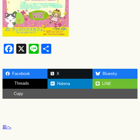
F
X
Li
S
a
n
h
c
e
ar
Facebook
X
Bluesky
e
e
Threads
Hatena
LINE
b
Copy
o
o
k
前へ