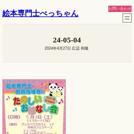
内
お問い合わせ
絵本専門士べっちゃん
容
を
ス
キ
24-05-04
ッ
プ
2024年4月27日
広辺 和隆