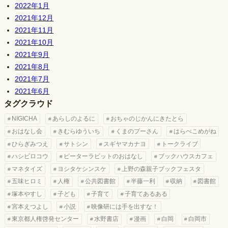
2022年1月
2021年12月
2021年11月
2021年10月
2021年9月
2021年8月
2021年7月
2021年6月
タグクラウド
NIGICHA
あらしのよるに
おちゃのじかんにきたとら
おはなし会
きむらゆういち
くまのプーさん
はらぺこめがね
ひらぎみつえ
サトシン
スギヤマカナヨ
トークライブ
ハシビロコウ
ピーターラビットのおはなし
ブックハウスカフェ
マネタイズ
ヨシタケシンスケ
上野の森親子ブックフェスタ
五味ヒロミ
人権
公共図書館
半藤一利
収納
図書館
塚本やすし
子ども
子育て
子育てあるある
宮本えつよし
小説
映像研には手を出すな！
東京都人権啓発センター
水野書店
漫画
白岡
白岡市