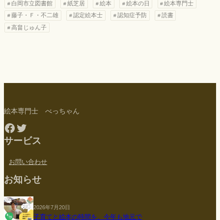
白岡市立図書館
紙芝居
絵本
絵本の日
絵本専門士
藤子・Ｆ・不二雄
認定絵本士
認知症予防
読書
高畠じゅん子
絵本専門士 べっちゃん
Facebook
Twitter
サービス
お問い合わせ
お知らせ
2026年7月20日
子育てと絵本の時間を、今年も地元で