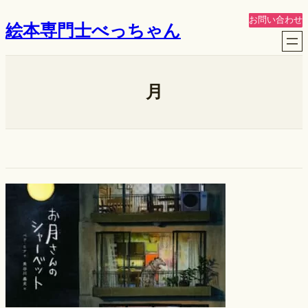
内
お問い合わせ
絵本専門士べっちゃん
容
を
ス
キ
月
ッ
プ