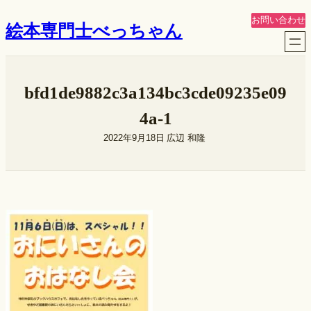
内
お問い合わせ
絵本専門士べっちゃん
容
を
ス
キ
bfd1de9882c3a134bc3cde09235e09
ッ
プ
4a-1
2022年9月18日
広辺 和隆