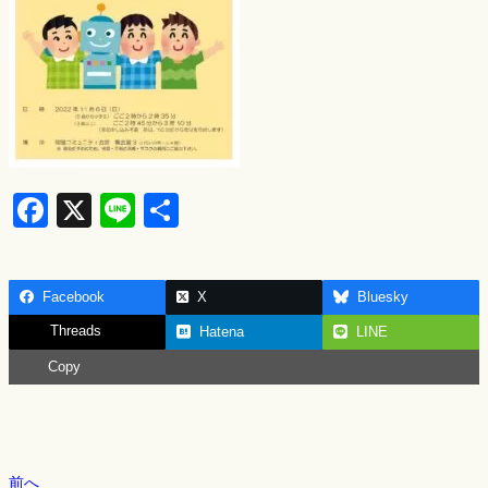
F
X
Li
S
a
n
h
c
e
ar
Facebook
X
Bluesky
e
e
Threads
Hatena
LINE
b
Copy
o
o
k
前へ