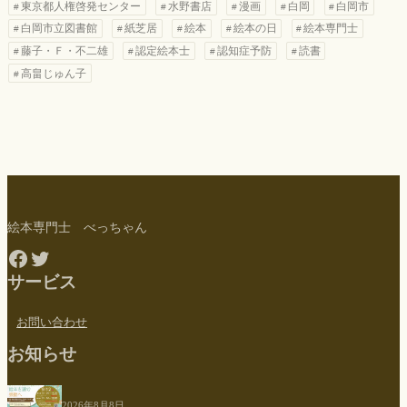
東京都人権啓発センター
水野書店
漫画
白岡
白岡市
白岡市立図書館
紙芝居
絵本
絵本の日
絵本専門士
藤子・Ｆ・不二雄
認定絵本士
認知症予防
読書
高畠じゅん子
絵本専門士 べっちゃん
Facebook
Twitter
サービス
お問い合わせ
お知らせ
2026年8月8日