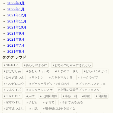
2022年3月
2022年1月
2021年12月
2021年11月
2021年10月
2021年9月
2021年8月
2021年7月
2021年6月
タグクラウド
NIGICHA
あらしのよるに
おちゃのじかんにきたとら
おはなし会
きむらゆういち
くまのプーさん
はらぺこめがね
ひらぎみつえ
サトシン
スギヤマカナヨ
トークライブ
ハシビロコウ
ピーターラビットのおはなし
ブックハウスカフェ
マネタイズ
ヨシタケシンスケ
上野の森親子ブックフェスタ
五味ヒロミ
人権
公共図書館
半藤一利
収納
図書館
塚本やすし
子ども
子育て
子育てあるある
宮本えつよし
小説
映像研には手を出すな！