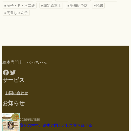
藤子・Ｆ・不二雄
認定絵本士
認知症予防
読書
高畠じゅん子
絵本専門士 べっちゃん
Facebook
Twitter
サービス
お問い合わせ
お知らせ
2026年8月8日
変化の中で、絵本専門士として立ち続ける