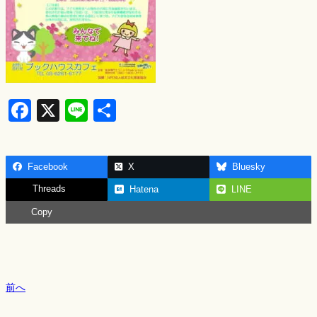
F
X
Li
S
a
n
h
c
e
ar
Facebook
X
Bluesky
e
e
Threads
Hatena
LINE
b
Copy
o
o
k
前へ