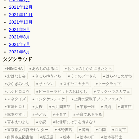
2021年12月
2021年11月
2021年10月
2021年9月
2021年8月
2021年7月
2021年6月
タグクラウド
NIGICHA
あらしのよるに
おちゃのじかんにきたとら
おはなし会
きむらゆういち
くまのプーさん
はらぺこめがね
ひらぎみつえ
サトシン
スギヤマカナヨ
トークライブ
ハシビロコウ
ピーターラビットのおはなし
ブックハウスカフェ
マネタイズ
ヨシタケシンスケ
上野の森親子ブックフェスタ
五味ヒロミ
人権
公共図書館
半藤一利
収納
図書館
塚本やすし
子ども
子育て
子育てあるある
宮本えつよし
小説
映像研には手を出すな！
東京都人権啓発センター
水野書店
漫画
白岡
白岡市
白岡市立図書館
紙芝居
絵本
絵本の日
絵本専門士