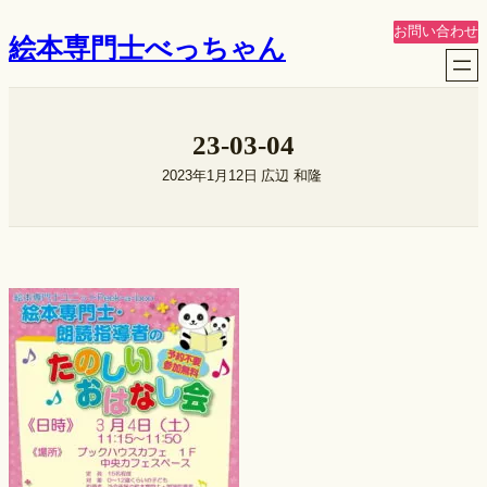
内
お問い合わせ
絵本専門士べっちゃん
容
を
ス
キ
23-03-04
ッ
プ
2023年1月12日
広辺 和隆