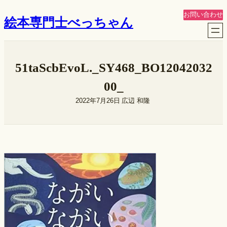
内
お問い合わせ
絵本専門士べっちゃん
容
を
ス
キ
51taScbEvoL._SY468_BO12042032
ッ
プ
00_
2022年7月26日
広辺 和隆