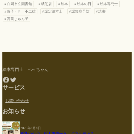
白岡市立図書館
紙芝居
絵本
絵本の日
絵本専門士
藤子・Ｆ・不二雄
認定絵本士
認知症予防
読書
高畠じゅん子
絵本専門士 べっちゃん
Facebook
Twitter
サービス
お問い合わせ
お知らせ
2026年8月8日