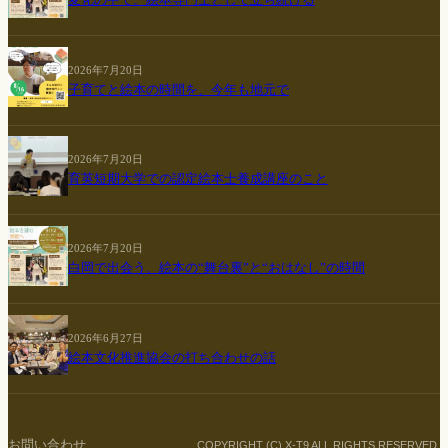
変化の中で、絵本専門士として立ち続ける
2026年7月20日
子育てと絵本の時間を、今年も地元で
2026年7月20日
育英短期大学での認定絵本士養成講座のこと
2026年7月20日
白岡で出会う、絵本の“舞台裏”と“おはなし”の時間
2026年6月27日
絵本文化推進協会の打ち合わせの話
お問い合わせ
COPYRIGHT (C) X-T9 ALL RIGHTS RESERVED.