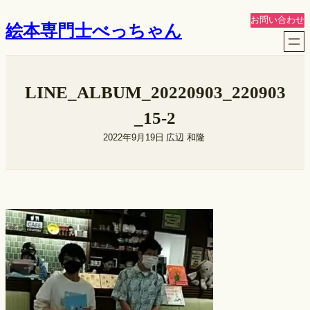
内
お問い合わせ
絵本専門士べっちゃん
容
を
ス
キ
LINE_ALBUM_20220903_220903
ッ
プ
_15-2
2022年9月19日
広辺 和隆