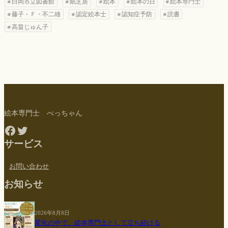
白岡市立図書館
紙芝居
絵本
絵本の日
絵本専門士
藤子・Ｆ・不二雄
認定絵本士
認知症予防
読書
高畠じゅん子
絵本専門士 べっちゃん
Facebook
Twitter
サービス
お問い合わせ
お知らせ
2026年8月8日
変化の中で、絵本専門士として立ち続ける