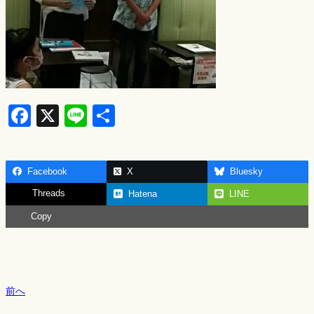
F
X
Li
S
a
n
h
c
e
ar
Facebook
X
Bluesky
e
e
Threads
Hatena
LINE
b
Copy
o
o
k
前へ