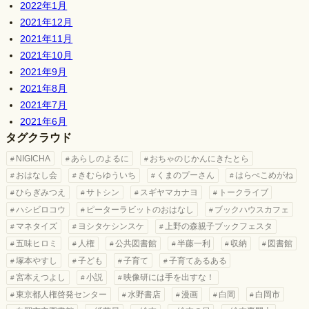
2022年1月
2021年12月
2021年11月
2021年10月
2021年9月
2021年8月
2021年7月
2021年6月
タグクラウド
NIGICHA
あらしのよるに
おちゃのじかんにきたとら
おはなし会
きむらゆういち
くまのプーさん
はらぺこめがね
ひらぎみつえ
サトシン
スギヤマカナヨ
トークライブ
ハシビロコウ
ピーターラビットのおはなし
ブックハウスカフェ
マネタイズ
ヨシタケシンスケ
上野の森親子ブックフェスタ
五味ヒロミ
人権
公共図書館
半藤一利
収納
図書館
塚本やすし
子ども
子育て
子育てあるある
宮本えつよし
小説
映像研には手を出すな！
東京都人権啓発センター
水野書店
漫画
白岡
白岡市