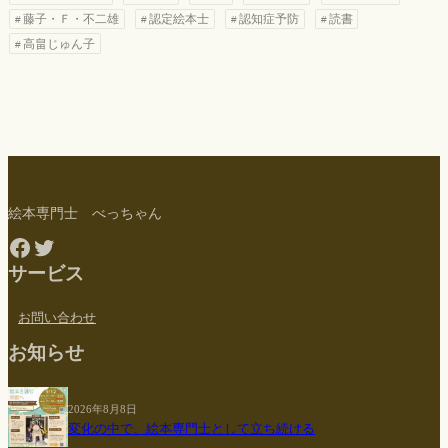
藤子・Ｆ・不二雄
認定絵本士
認知症予防
読書
高畠じゅん子
絵本専門士 べっちゃん
Facebook
Twitter
サービス
お問い合わせ
お知らせ
2026年8月8日
変化の中で、絵本専門士として立ち続ける