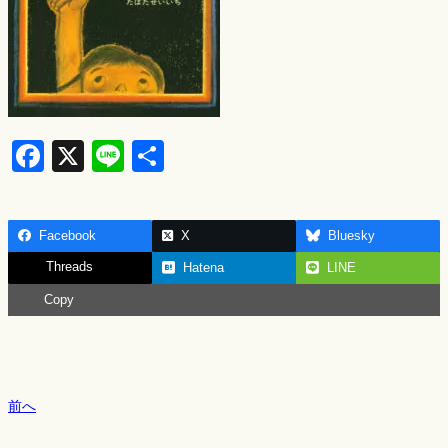
F
X
Li
S
a
n
h
c
e
ar
Facebook
X
Bluesky
e
e
Threads
Hatena
LINE
b
Copy
o
o
k
前へ