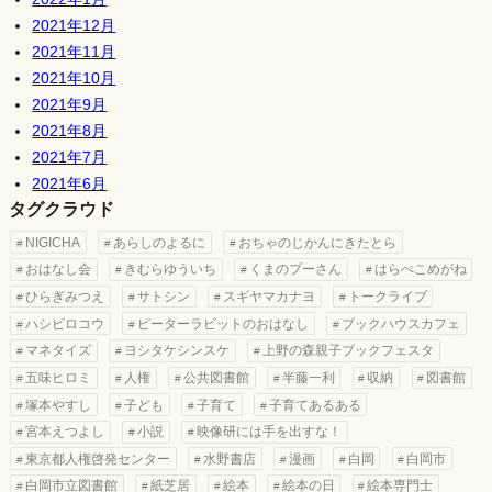
2021年12月
2021年11月
2021年10月
2021年9月
2021年8月
2021年7月
2021年6月
タグクラウド
NIGICHA
あらしのよるに
おちゃのじかんにきたとら
おはなし会
きむらゆういち
くまのプーさん
はらぺこめがね
ひらぎみつえ
サトシン
スギヤマカナヨ
トークライブ
ハシビロコウ
ピーターラビットのおはなし
ブックハウスカフェ
マネタイズ
ヨシタケシンスケ
上野の森親子ブックフェスタ
五味ヒロミ
人権
公共図書館
半藤一利
収納
図書館
塚本やすし
子ども
子育て
子育てあるある
宮本えつよし
小説
映像研には手を出すな！
東京都人権啓発センター
水野書店
漫画
白岡
白岡市
白岡市立図書館
紙芝居
絵本
絵本の日
絵本専門士