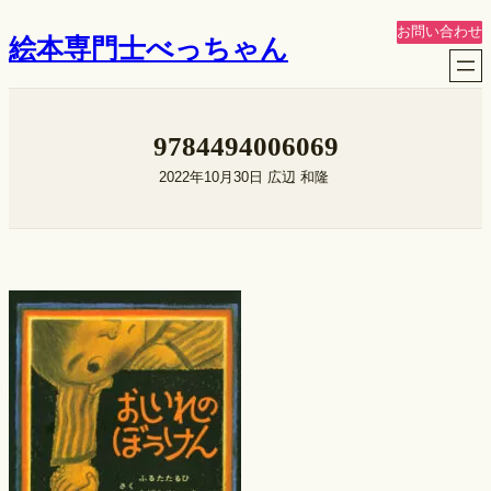
内
お問い合わせ
絵本専門士べっちゃん
容
を
ス
キ
9784494006069
ッ
プ
2022年10月30日
広辺 和隆