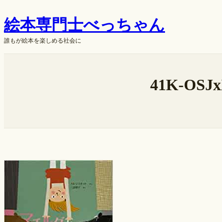
内
絵本専門士べっちゃん
容
を
誰もが絵本を楽しめる社会に
ス
キ
ok
ッ
41K-OSJx
プ