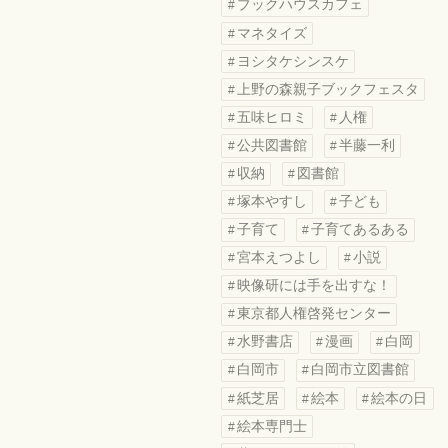
ブックハウスカフェ
マネタイズ
ヨシタケシンスケ
上野の森親子ブックフェスタ
五味ヒロミ
人権
公共図書館
半藤一利
収納
図書館
塚本やすし
子ども
子育て
子育てあるある
宮本えつよし
小説
映像研には手を出すな！
東京都人権啓発センター
水野書店
漫画
白岡
白岡市
白岡市立図書館
紙芝居
絵本
絵本の日
絵本専門士