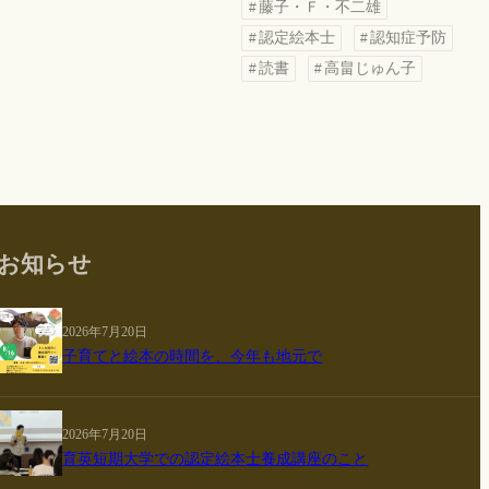
藤子・Ｆ・不二雄
認定絵本士
認知症予防
読書
高畠じゅん子
お知らせ
2026年7月20日
子育てと絵本の時間を、今年も地元で
2026年7月20日
育英短期大学での認定絵本士養成講座のこと