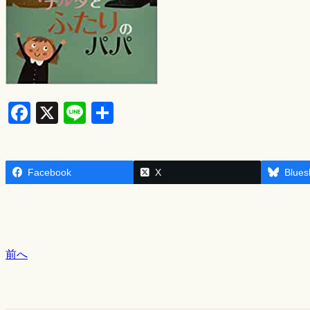
F
X
Li
S
a
n
h
c
e
ar
Facebook
e
e
X
Blues
b
o
o
前へ
k