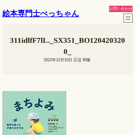
内
お問い合わせ
絵本専門士べっちゃん
容
を
ス
キ
311idlfF7lL._SX351_BO120420320
ッ
プ
0_
2022年12月10日
広辺 和隆