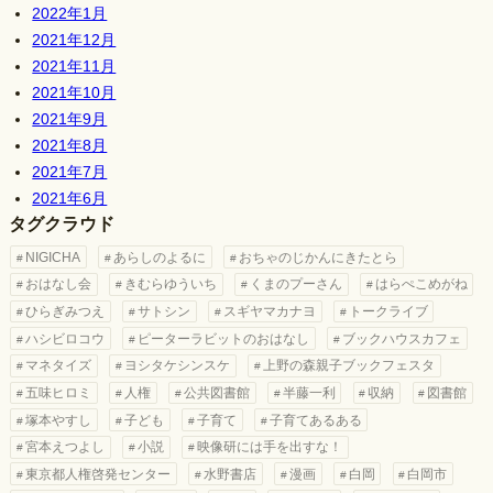
2022年1月
2021年12月
2021年11月
2021年10月
2021年9月
2021年8月
2021年7月
2021年6月
タグクラウド
NIGICHA
あらしのよるに
おちゃのじかんにきたとら
おはなし会
きむらゆういち
くまのプーさん
はらぺこめがね
ひらぎみつえ
サトシン
スギヤマカナヨ
トークライブ
ハシビロコウ
ピーターラビットのおはなし
ブックハウスカフェ
マネタイズ
ヨシタケシンスケ
上野の森親子ブックフェスタ
五味ヒロミ
人権
公共図書館
半藤一利
収納
図書館
塚本やすし
子ども
子育て
子育てあるある
宮本えつよし
小説
映像研には手を出すな！
東京都人権啓発センター
水野書店
漫画
白岡
白岡市