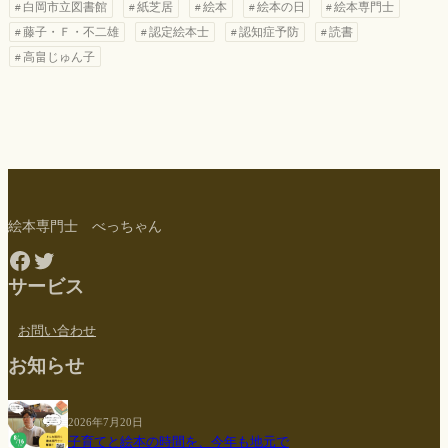
白岡市立図書館
紙芝居
絵本
絵本の日
絵本専門士
藤子・Ｆ・不二雄
認定絵本士
認知症予防
読書
高畠じゅん子
絵本専門士 べっちゃん
Facebook
Twitter
サービス
お問い合わせ
お知らせ
2026年7月20日
子育てと絵本の時間を、今年も地元で