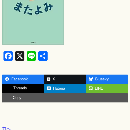
F
X
Li
S
a
n
h
c
e
ar
Facebook
X
Bluesky
e
e
Threads
Hatena
LINE
b
Copy
o
o
k
前へ