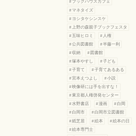
ブックハウスカフェ
マネタイズ
ヨシタケシンスケ
上野の森親子ブックフェスタ
五味ヒロミ
人権
公共図書館
半藤一利
収納
図書館
塚本やすし
子ども
子育て
子育てあるある
宮本えつよし
小説
映像研には手を出すな！
東京都人権啓発センター
水野書店
漫画
白岡
白岡市
白岡市立図書館
紙芝居
絵本
絵本の日
絵本専門士