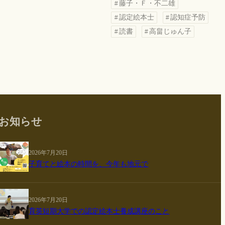
藤子・Ｆ・不二雄
認定絵本士
認知症予防
読書
高畠じゅん子
お知らせ
2026年7月20日
子育てと絵本の時間を、今年も地元で
2026年7月20日
育英短期大学での認定絵本士養成講座のこと