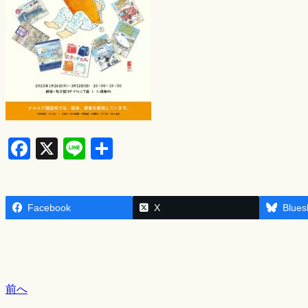
F
X
Li
S
a
n
h
c
e
ar
Facebook
e
e
X
Blues
b
o
o
前へ
k