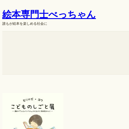
内
絵本専門士べっちゃん
容
を
誰もが絵本を楽しめる社会に
ス
キ
ok
ッ
プ