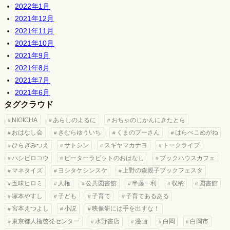
2022年1月
2021年12月
2021年11月
2021年10月
2021年9月
2021年8月
2021年7月
2021年6月
タグクラウド
NIGICHA
あらしのよるに
おちゃのじかんにきたとら
おはなし会
きむらゆういち
くまのプーさん
はらぺこめがね
ひらぎみつえ
サトシン
スギヤマカナヨ
トークライブ
ハシビロコウ
ピーターラビットのおはなし
ブックハウスカフェ
マネタイズ
ヨシタケシンスケ
上野の森親子ブックフェスタ
五味ヒロミ
人権
公共図書館
半藤一利
収納
図書館
塚本やすし
子ども
子育て
子育てあるある
宮本えつよし
小説
映像研には手を出すな！
東京都人権啓発センター
水野書店
漫画
白岡
白岡市