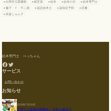
白岡市立図書館
紙芝居
絵本
絵本の日
絵本専門士
藤子・Ｆ・不二雄
認定絵本士
認知症予防
読書
高畠じゅん子
絵本専門士 べっちゃん
Facebook
Twitter
サービス
お問い合わせ
お知らせ
2026年7月20日
子育てと絵本の時間を、今年も地元で