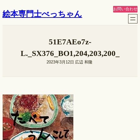
内
お問い合わせ
絵本専門士べっちゃん
容
を
ス
キ
51E7AEo7z-
ッ
プ
L._SX376_BO1,204,203,200_
2023年3月12日
広辺 和隆