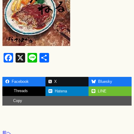
F
X
Li
S
a
n
h
c
e
ar
Facebook
X
Bluesky
e
e
Threads
Hatena
LINE
b
Copy
o
o
k
前へ