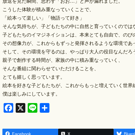
放送を見た瞬間、思わず「おお…」と声が漏れました。
こうした体験が積み重なっていくことで、
「絵本って楽しい」「物語って好き」
そんな気持ちが、子どもたちの中に自然と育っていくのでは
子どもたちのイマジネイションは、本来とても自由で、のび
その想像力が、これからもずっと発揮されるような環境であ
そして、その環境を守るのは、やっぱり大人の役目なんだろ
親子で創作する時間が、家族の中に積み重なっていく、
そんな番組に関わらせていただけることを、
とても嬉しく思っています。
絵本を好きな子どもたちが、これからもっと増えていく世界
僕は楽しみにしています。
F
X
Li
S
a
n
h
c
e
ar
Facebook
X
Blues