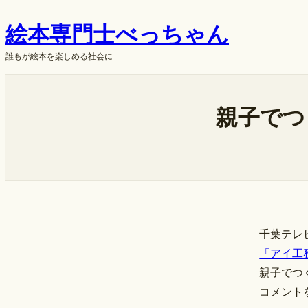
内
絵本専門士べっちゃん
容
を
誰もが絵本を楽しめる社会に
ス
キ
ok
ッ
親子でつ
プ
千葉テレ
「アイ工務
親子でつ
コメント