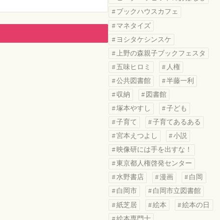
ブックハウスカフェ
マネタイズ
ヨシタケシンスケ
上野の森親子ブックフェスタ
五味ヒロミ
人権
公共図書館
半藤一利
収納
図書館
塚本やすし
子ども
子育て
子育てあるある
宮本えつよし
小説
映像研には手を出すな！
東京都人権啓発センター
水野書店
漫画
白岡
白岡市
白岡市立図書館
紙芝居
絵本
絵本の日
絵本専門士