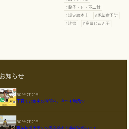
藤子・Ｆ・不二雄
認定絵本士
認知症予防
読書
高畠じゅん子
お知らせ
2026年7月20日
子育てと絵本の時間を、今年も地元で
2026年7月20日
育英短期大学での認定絵本士養成講座のこと