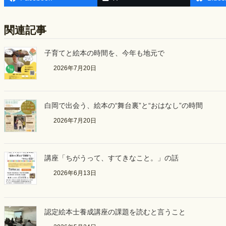
e
e
b
関連記事
o
o
子育てと絵本の時間を、今年も地元で
k
2026年7月20日
白岡で出会う、絵本の“舞台裏”と“おはなし”の時間
2026年7月20日
講座「ちがうって、すてきなこと。」の話
2026年6月13日
認定絵本士養成講座の課題を読むと言うこと