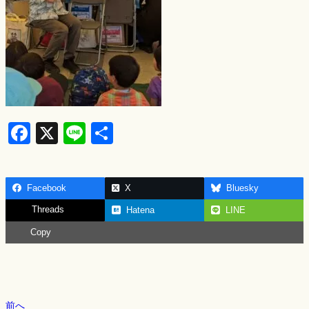
F
X
Li
S
a
n
h
c
e
ar
Facebook
X
Bluesky
e
e
Threads
Hatena
LINE
b
Copy
o
o
k
前へ