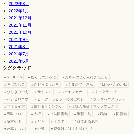
2022年3月
2022年1月
2021年12月
2021年11月
2021年10月
2021年9月
2021年8月
2021年7月
2021年6月
タグクラウド
NIGICHA
あらしのよるに
おちゃのじかんにきたとら
おはなし会
きむらゆういち
くまのプーさん
はらぺこめがね
ひらぎみつえ
サトシン
スギヤマカナヨ
トークライブ
ハシビロコウ
ピーターラビットのおはなし
ブックハウスカフェ
マネタイズ
ヨシタケシンスケ
上野の森親子ブックフェスタ
五味ヒロミ
人権
公共図書館
半藤一利
収納
図書館
塚本やすし
子ども
子育て
子育てあるある
宮本えつよし
小説
映像研には手を出すな！