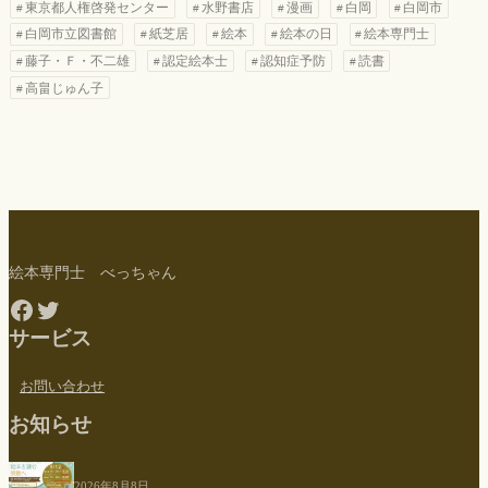
東京都人権啓発センター
水野書店
漫画
白岡
白岡市
白岡市立図書館
紙芝居
絵本
絵本の日
絵本専門士
藤子・Ｆ・不二雄
認定絵本士
認知症予防
読書
高畠じゅん子
絵本専門士 べっちゃん
Facebook
Twitter
サービス
お問い合わせ
お知らせ
2026年8月8日