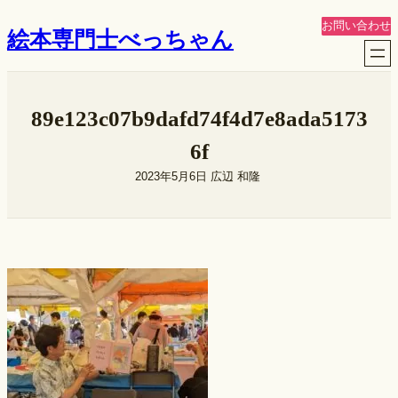
内
お問い合わせ
絵本専門士べっちゃん
容
を
ス
キ
89e123c07b9dafd74f4d7e8ada5173
ッ
プ
6f
2023年5月6日
広辺 和隆