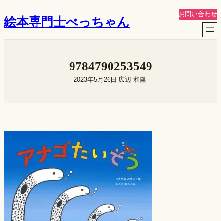
内
お問い合わせ
絵本専門士べっちゃん
容
を
ス
キ
9784790253549
ッ
プ
2023年5月26日
広辺 和隆