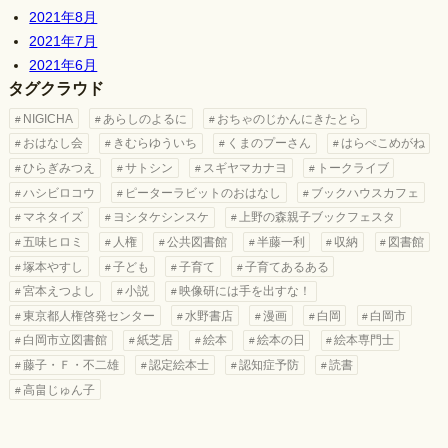
2021年8月
2021年7月
2021年6月
タグクラウド
NIGICHA
あらしのよるに
おちゃのじかんにきたとら
おはなし会
きむらゆういち
くまのプーさん
はらぺこめがね
ひらぎみつえ
サトシン
スギヤマカナヨ
トークライブ
ハシビロコウ
ピーターラビットのおはなし
ブックハウスカフェ
マネタイズ
ヨシタケシンスケ
上野の森親子ブックフェスタ
五味ヒロミ
人権
公共図書館
半藤一利
収納
図書館
塚本やすし
子ども
子育て
子育てあるある
宮本えつよし
小説
映像研には手を出すな！
東京都人権啓発センター
水野書店
漫画
白岡
白岡市
白岡市立図書館
紙芝居
絵本
絵本の日
絵本専門士
藤子・Ｆ・不二雄
認定絵本士
認知症予防
読書
高畠じゅん子