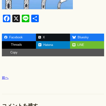
F
X
Li
S
a
n
h
c
e
ar
Facebook
X
Bluesky
e
e
Threads
Hatena
LINE
b
Copy
o
o
k
前へ
コメントを残す