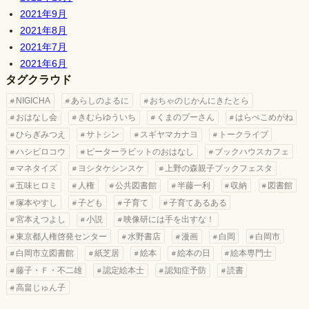
2021年9月
2021年8月
2021年7月
2021年6月
タグクラウド
NIGICHA
あらしのよるに
おちゃのじかんにきたとら
おはなし会
きむらゆういち
くまのプーさん
はらぺこめがね
ひらぎみつえ
サトシン
スギヤマカナヨ
トークライブ
ハシビロコウ
ピーターラビットのおはなし
ブックハウスカフェ
マネタイズ
ヨシタケシンスケ
上野の森親子ブックフェスタ
五味ヒロミ
人権
公共図書館
半藤一利
収納
図書館
塚本やすし
子ども
子育て
子育てあるある
宮本えつよし
小説
映像研には手を出すな！
東京都人権啓発センター
水野書店
漫画
白岡
白岡市
白岡市立図書館
紙芝居
絵本
絵本の日
絵本専門士
藤子・Ｆ・不二雄
認定絵本士
認知症予防
読書
高畠じゅん子