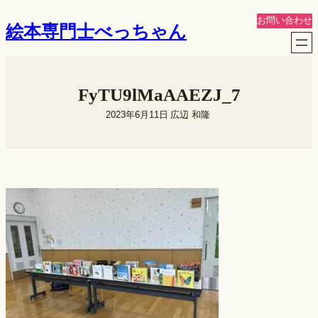
内
お問い合わせ
絵本専門士べっちゃん
容
を
ス
キ
FyTU9lMaAAEZJ_7
ッ
プ
2023年6月11日
広辺 和隆