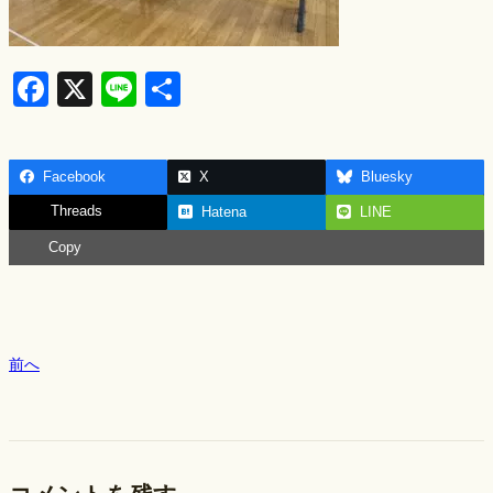
F
X
Li
S
a
n
h
c
e
ar
Facebook
X
Bluesky
e
e
Threads
Hatena
LINE
b
Copy
o
o
k
前へ