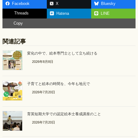
Facebook
X
Bluesky
e
e
Threads
Hatena
LINE
b
Copy
o
o
関連記事
k
変化の中で、絵本専門士として立ち続ける
2026年8月8日
子育てと絵本の時間を、今年も地元で
2026年7月20日
育英短期大学での認定絵本士養成講座のこと
2026年7月20日