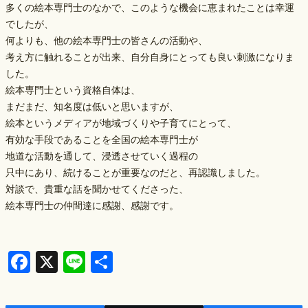
多くの絵本専門士のなかで、このような機会に恵まれたことは幸運
でしたが、
何よりも、他の絵本専門士の皆さんの活動や、
考え方に触れることが出来、自分自身にとっても良い刺激になりま
した。
絵本専門士という資格自体は、
まだまだ、知名度は低いと思いますが、
絵本というメディアが地域づくりや子育てにとって、
有効な手段であることを全国の絵本専門士が
地道な活動を通して、浸透させていく過程の
只中にあり、続けることが重要なのだと、再認識しました。
対談で、貴重な話を聞かせてくださった、
絵本専門士の仲間達に感謝、感謝です。
F
X
Li
S
a
n
h
c
e
ar