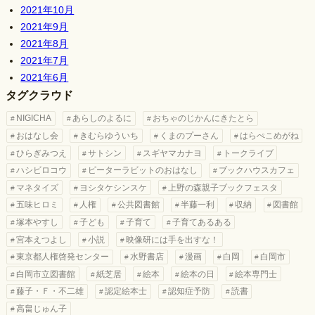
2021年10月
2021年9月
2021年8月
2021年7月
2021年6月
タグクラウド
NIGICHA
あらしのよるに
おちゃのじかんにきたとら
おはなし会
きむらゆういち
くまのプーさん
はらぺこめがね
ひらぎみつえ
サトシン
スギヤマカナヨ
トークライブ
ハシビロコウ
ピーターラビットのおはなし
ブックハウスカフェ
マネタイズ
ヨシタケシンスケ
上野の森親子ブックフェスタ
五味ヒロミ
人権
公共図書館
半藤一利
収納
図書館
塚本やすし
子ども
子育て
子育てあるある
宮本えつよし
小説
映像研には手を出すな！
東京都人権啓発センター
水野書店
漫画
白岡
白岡市
白岡市立図書館
紙芝居
絵本
絵本の日
絵本専門士
藤子・Ｆ・不二雄
認定絵本士
認知症予防
読書
高畠じゅん子