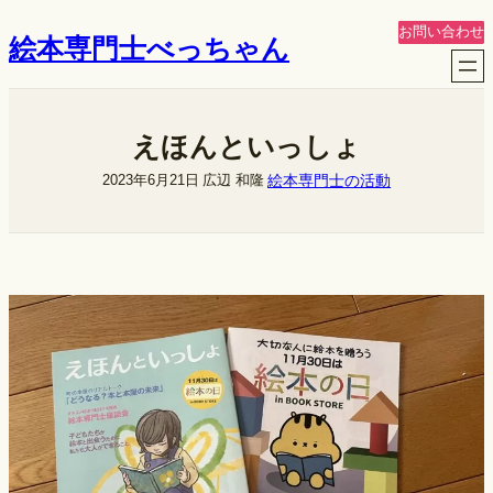
内
お問い合わせ
絵本専門士べっちゃん
容
を
ス
キ
えほんといっしょ
ッ
プ
絵本専門士の活動
2023年6月21日
広辺 和隆