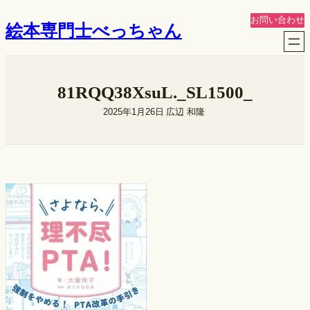
内
お問い合わせ
絵本専門士べっちゃん
容
を
ス
キ
81RQQ38XsuL._SL1500_
ッ
プ
2025年1月26日
広辺 和隆