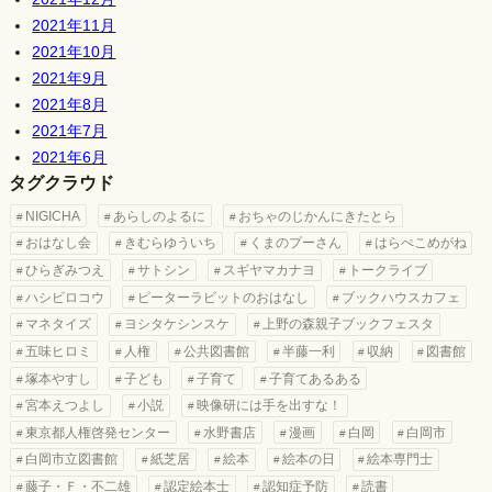
2021年11月
2021年10月
2021年9月
2021年8月
2021年7月
2021年6月
タグクラウド
NIGICHA
あらしのよるに
おちゃのじかんにきたとら
おはなし会
きむらゆういち
くまのプーさん
はらぺこめがね
ひらぎみつえ
サトシン
スギヤマカナヨ
トークライブ
ハシビロコウ
ピーターラビットのおはなし
ブックハウスカフェ
マネタイズ
ヨシタケシンスケ
上野の森親子ブックフェスタ
五味ヒロミ
人権
公共図書館
半藤一利
収納
図書館
塚本やすし
子ども
子育て
子育てあるある
宮本えつよし
小説
映像研には手を出すな！
東京都人権啓発センター
水野書店
漫画
白岡
白岡市
白岡市立図書館
紙芝居
絵本
絵本の日
絵本専門士
藤子・Ｆ・不二雄
認定絵本士
認知症予防
読書