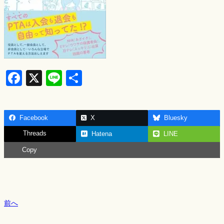
F
X
Li
S
a
n
h
c
e
ar
Facebook
X
Bluesky
e
e
Threads
Hatena
LINE
b
Copy
o
o
k
前へ