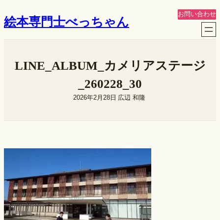
内
お問い合わせ
絵本専門士べっちゃん
容
を
ス
キ
LINE_ALBUM_カメリアステージ
ッ
プ
_260228_30
2026年2月28日
広辺 和隆