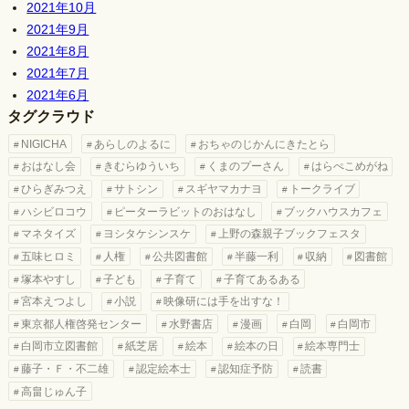
2021年10月
2021年9月
2021年8月
2021年7月
2021年6月
タグクラウド
NIGICHA
あらしのよるに
おちゃのじかんにきたとら
おはなし会
きむらゆういち
くまのプーさん
はらぺこめがね
ひらぎみつえ
サトシン
スギヤマカナヨ
トークライブ
ハシビロコウ
ピーターラビットのおはなし
ブックハウスカフェ
マネタイズ
ヨシタケシンスケ
上野の森親子ブックフェスタ
五味ヒロミ
人権
公共図書館
半藤一利
収納
図書館
塚本やすし
子ども
子育て
子育てあるある
宮本えつよし
小説
映像研には手を出すな！
東京都人権啓発センター
水野書店
漫画
白岡
白岡市
白岡市立図書館
紙芝居
絵本
絵本の日
絵本専門士
藤子・Ｆ・不二雄
認定絵本士
認知症予防
読書
高畠じゅん子