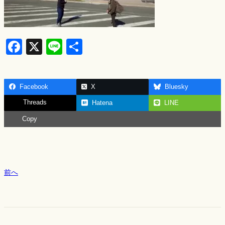
F
X
Li
S
a
n
h
c
e
ar
Facebook
X
Bluesky
e
e
Threads
Hatena
LINE
b
Copy
o
o
k
前へ