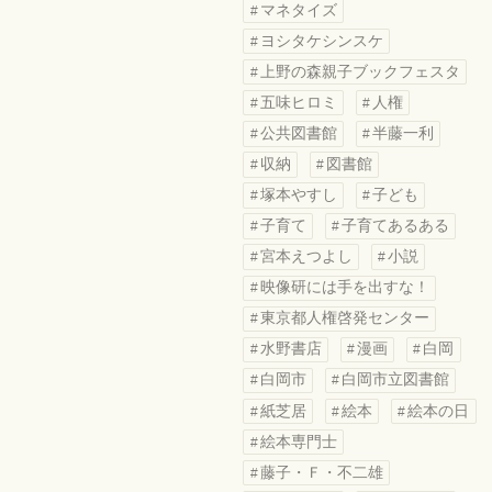
マネタイズ
ヨシタケシンスケ
上野の森親子ブックフェスタ
五味ヒロミ
人権
公共図書館
半藤一利
収納
図書館
塚本やすし
子ども
子育て
子育てあるある
宮本えつよし
小説
映像研には手を出すな！
東京都人権啓発センター
水野書店
漫画
白岡
白岡市
白岡市立図書館
紙芝居
絵本
絵本の日
絵本専門士
藤子・Ｆ・不二雄