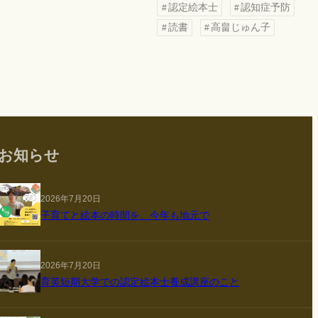
認定絵本士
認知症予防
読書
高畠じゅん子
お知らせ
2026年7月20日
子育てと絵本の時間を、今年も地元で
2026年7月20日
育英短期大学での認定絵本士養成講座のこと