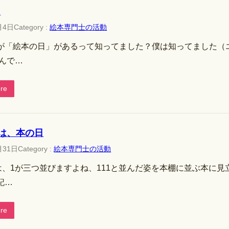
日
月4日
Category :
絵本専門士の活動
が「絵本の日」があるって知ってました？僕は知ってました（エッ
なんで…
re
日は、本の日
月31日
Category :
絵本専門士の活動
日は、1が三つ並びますよね、111と並んだ姿を本棚に並ぶ本に見
記…
re