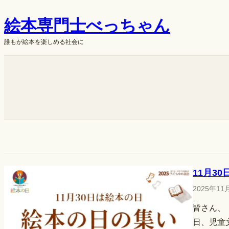
内
絵本専門士べっちゃん
容
を
誰もが絵本を楽しめる社会に
ス
キ
ok
ッ
プ
11月3
2025年11
皆さん、
日、児童