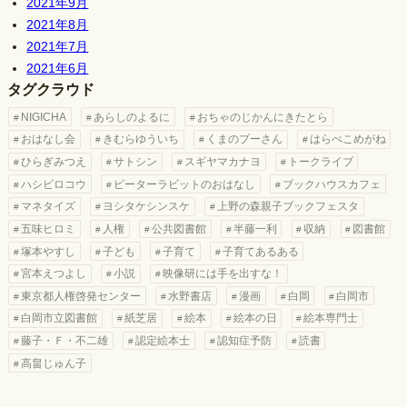
2021年9月
2021年8月
2021年7月
2021年6月
タグクラウド
NIGICHA
あらしのよるに
おちゃのじかんにきたとら
おはなし会
きむらゆういち
くまのプーさん
はらぺこめがね
ひらぎみつえ
サトシン
スギヤマカナヨ
トークライブ
ハシビロコウ
ピーターラビットのおはなし
ブックハウスカフェ
マネタイズ
ヨシタケシンスケ
上野の森親子ブックフェスタ
五味ヒロミ
人権
公共図書館
半藤一利
収納
図書館
塚本やすし
子ども
子育て
子育てあるある
宮本えつよし
小説
映像研には手を出すな！
東京都人権啓発センター
水野書店
漫画
白岡
白岡市
白岡市立図書館
紙芝居
絵本
絵本の日
絵本専門士
藤子・Ｆ・不二雄
認定絵本士
認知症予防
読書
高畠じゅん子