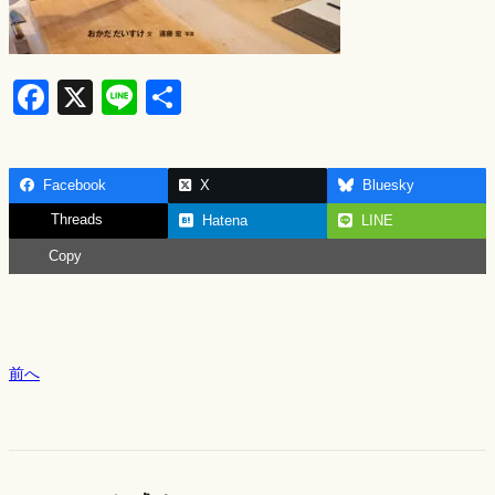
F
X
Li
S
a
n
h
c
e
ar
Facebook
X
Bluesky
e
e
Threads
Hatena
LINE
b
Copy
o
o
k
前へ