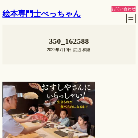
内
お問い合わせ
絵本専門士べっちゃん
容
を
ス
キ
350_162588
ッ
プ
2022年7月9日
広辺 和隆