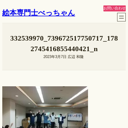
内
お問い合わせ
絵本専門士べっちゃん
容
を
ス
キ
332539970_739672517750717_178
ッ
プ
2745416855440421_n
2023年3月7日
広辺 和隆