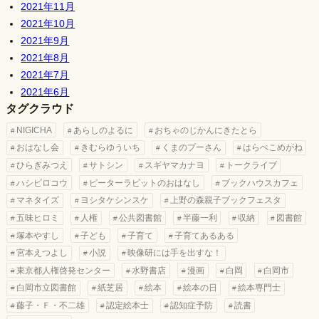
2021年11月
2021年10月
2021年9月
2021年8月
2021年7月
2021年6月
タグクラウド
NIGICHA
あらしのよるに
おちゃのじかんにきたとら
おはなし会
きむらゆういち
くまのプーさん
はらぺこめがね
ひらぎみつえ
サトシン
スギヤマカナヨ
トークライブ
ハシビロコウ
ピーターラビットのおはなし
ブックハウスカフェ
マネタイズ
ヨシタケシンスケ
上野の森親子ブックフェスタ
五味ヒロミ
人権
公共図書館
半藤一利
収納
図書館
塚本やすし
子ども
子育て
子育てあるある
宮本えつよし
小説
映像研には手を出すな！
東京都人権啓発センター
水野書店
漫画
白岡
白岡市
白岡市立図書館
紙芝居
絵本
絵本の日
絵本専門士
藤子・Ｆ・不二雄
認定絵本士
認知症予防
読書