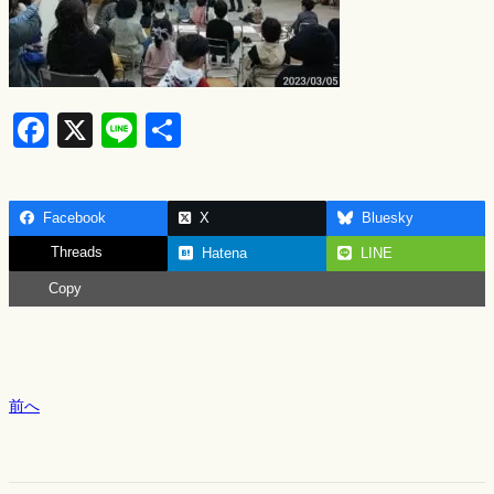
F
X
Li
S
a
n
h
c
e
ar
Facebook
X
Bluesky
e
e
Threads
Hatena
LINE
b
Copy
o
o
k
前へ