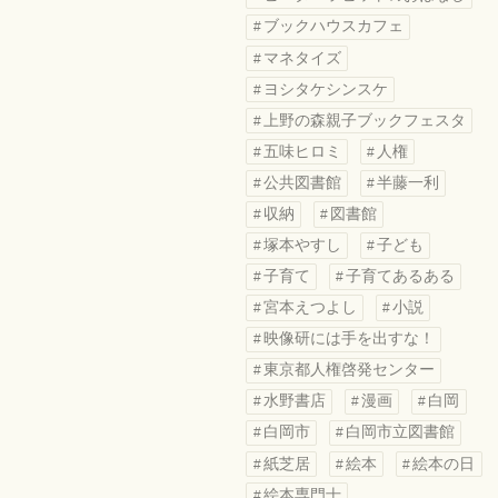
ブックハウスカフェ
マネタイズ
ヨシタケシンスケ
上野の森親子ブックフェスタ
五味ヒロミ
人権
公共図書館
半藤一利
収納
図書館
塚本やすし
子ども
子育て
子育てあるある
宮本えつよし
小説
映像研には手を出すな！
東京都人権啓発センター
水野書店
漫画
白岡
白岡市
白岡市立図書館
紙芝居
絵本
絵本の日
絵本専門士