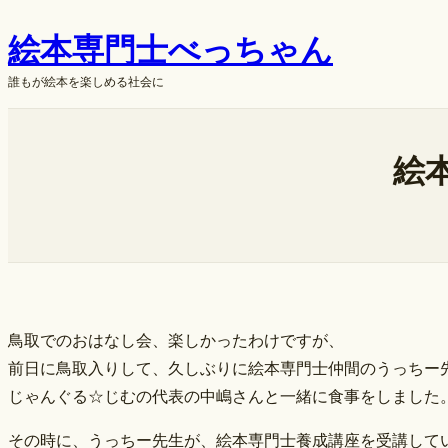
内
絵本専門士べっちゃん
容
を
誰もが絵本を楽しめる社会に
ス
キ
ok
ッ
絵
プ
鳥取でのおはなし会、楽しかったわけですが、
前日に鳥取入りして、久しぶりに絵本専門士仲間のうっちー
じゃんぐる☆じむの代表の中嶋さんと一緒に食事をしました
その時に、うっちー先生が、絵本専門士養成講座を受講して