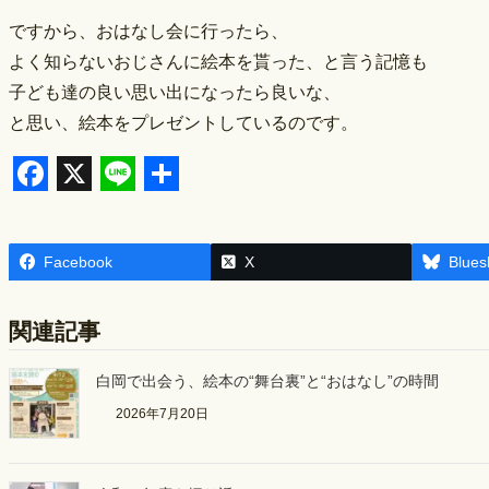
ですから、おはなし会に行ったら、
よく知らないおじさんに絵本を貰った、と言う記憶も
子ども達の良い思い出になったら良いな、
と思い、絵本をプレゼントしているのです。
F
X
L
S
a
i
h
Facebook
X
Blues
c
n
a
e
e
r
関連記事
b
e
o
白岡で出会う、絵本の“舞台裏”と“おはなし”の時間
o
2026年7月20日
k