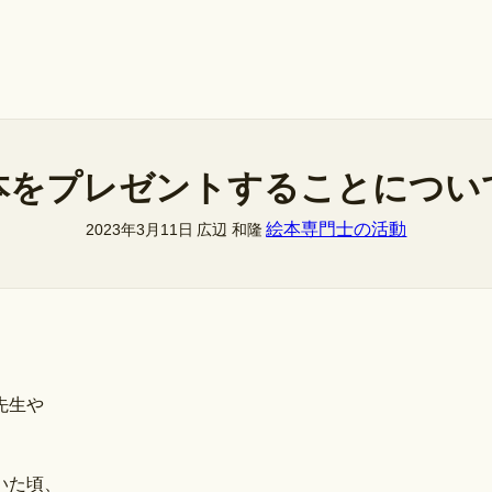
本をプレゼントすることについ
絵本専門士の活動
2023年3月11日
広辺 和隆
先生や
。
いた頃、