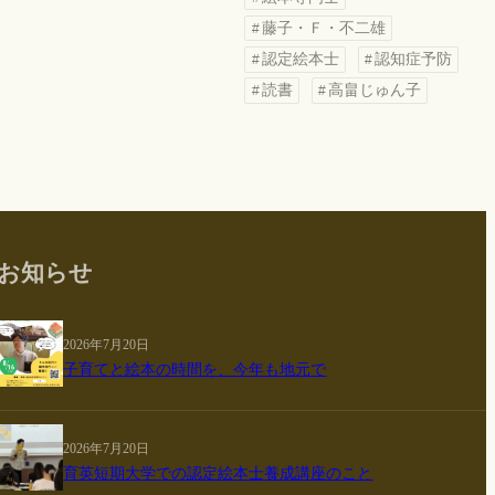
藤子・Ｆ・不二雄
認定絵本士
認知症予防
読書
高畠じゅん子
お知らせ
2026年7月20日
子育てと絵本の時間を、今年も地元で
2026年7月20日
育英短期大学での認定絵本士養成講座のこと