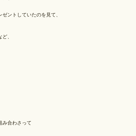
レゼントしていたのを見て、
など、
、
組み合わさって
。