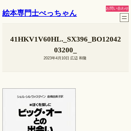
内
お問い合わせ
絵本専門士べっちゃん
容
を
ス
キ
41HKV1V60HL._SX396_BO12042
ッ
プ
03200_
2023年4月10日
広辺 和隆