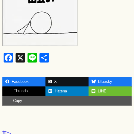
F
X
Li
S
a
n
h
c
e
ar
Facebook
X
Bluesky
e
e
Threads
Hatena
LINE
b
Copy
o
o
k
前へ