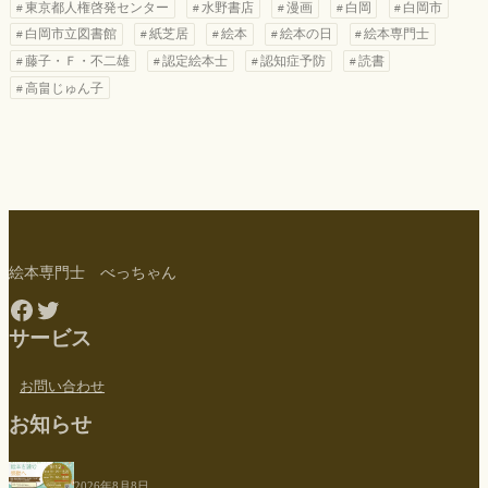
東京都人権啓発センター
水野書店
漫画
白岡
白岡市
白岡市立図書館
紙芝居
絵本
絵本の日
絵本専門士
藤子・Ｆ・不二雄
認定絵本士
認知症予防
読書
高畠じゅん子
絵本専門士 べっちゃん
Facebook
Twitter
サービス
お問い合わせ
お知らせ
2026年8月8日