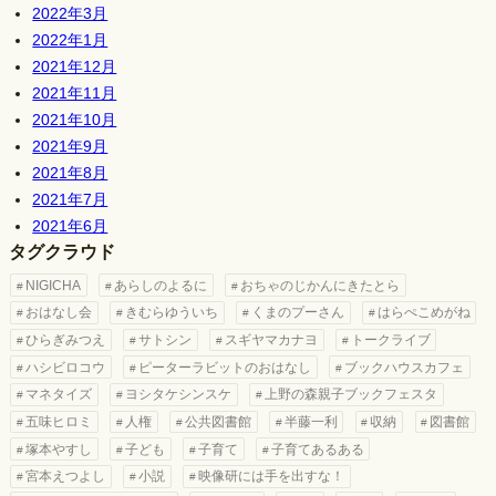
2022年3月
2022年1月
2021年12月
2021年11月
2021年10月
2021年9月
2021年8月
2021年7月
2021年6月
タグクラウド
NIGICHA
あらしのよるに
おちゃのじかんにきたとら
おはなし会
きむらゆういち
くまのプーさん
はらぺこめがね
ひらぎみつえ
サトシン
スギヤマカナヨ
トークライブ
ハシビロコウ
ピーターラビットのおはなし
ブックハウスカフェ
マネタイズ
ヨシタケシンスケ
上野の森親子ブックフェスタ
五味ヒロミ
人権
公共図書館
半藤一利
収納
図書館
塚本やすし
子ども
子育て
子育てあるある
宮本えつよし
小説
映像研には手を出すな！