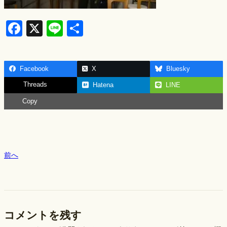
F
X
Li
S
a
n
h
c
e
ar
Facebook
X
Bluesky
e
e
Threads
Hatena
LINE
b
Copy
o
o
k
前へ
コメントを残す