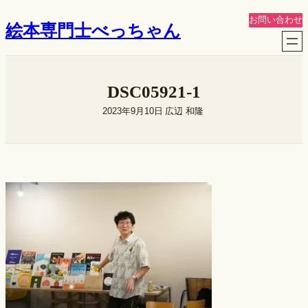
内
お問い合わせ
絵本専門士べっちゃん
容
を
ス
キ
DSC05921-1
ッ
プ
2023年9月10日
広辺 和隆