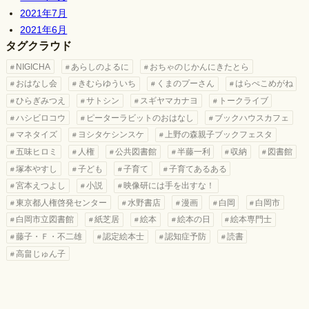
2021年7月
2021年6月
タグクラウド
NIGICHA
あらしのよるに
おちゃのじかんにきたとら
おはなし会
きむらゆういち
くまのプーさん
はらぺこめがね
ひらぎみつえ
サトシン
スギヤマカナヨ
トークライブ
ハシビロコウ
ピーターラビットのおはなし
ブックハウスカフェ
マネタイズ
ヨシタケシンスケ
上野の森親子ブックフェスタ
五味ヒロミ
人権
公共図書館
半藤一利
収納
図書館
塚本やすし
子ども
子育て
子育てあるある
宮本えつよし
小説
映像研には手を出すな！
東京都人権啓発センター
水野書店
漫画
白岡
白岡市
白岡市立図書館
紙芝居
絵本
絵本の日
絵本専門士
藤子・Ｆ・不二雄
認定絵本士
認知症予防
読書
高畠じゅん子