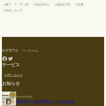
藤子・Ｆ・不二雄
認定絵本士
認知症予防
読書
高畠じゅん子
絵本専門士 べっちゃん
Facebook
Twitter
サービス
お問い合わせ
お知らせ
2026年8月8日
変化の中で、絵本専門士として立ち続ける