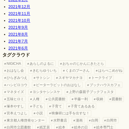
2021年12月
2021年11月
2021年10月
2021年9月
2021年8月
2021年7月
2021年6月
タグクラウド
NIGICHA
あらしのよるに
おちゃのじかんにきたとら
おはなし会
きむらゆういち
くまのプーさん
はらぺこめがね
ひらぎみつえ
サトシン
スギヤマカナヨ
トークライブ
ハシビロコウ
ピーターラビットのおはなし
ブックハウスカフェ
マネタイズ
ヨシタケシンスケ
上野の森親子ブックフェスタ
五味ヒロミ
人権
公共図書館
半藤一利
収納
図書館
塚本やすし
子ども
子育て
子育てあるある
宮本えつよし
小説
映像研には手を出すな！
東京都人権啓発センター
水野書店
漫画
白岡
白岡市
白岡市立図書館
紙芝居
絵本
絵本の日
絵本専門士