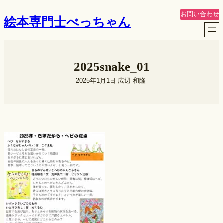
内
お問い合わせ
絵本専門士べっちゃん
容
を
ス
キ
2025snake_01
ッ
プ
2025年1月1日
広辺 和隆