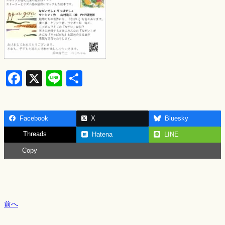
F
X
Li
S
a
n
h
c
e
ar
Facebook
X
Bluesky
e
e
Threads
Hatena
LINE
b
Copy
o
o
k
前へ