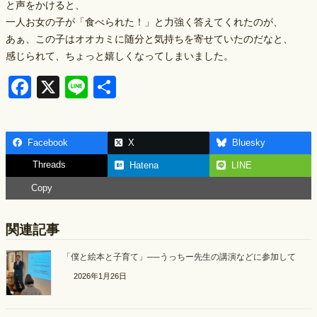
と声をかけると、
一人お女の子が「食べられた！」と力強く答えてくれたのが、
あぁ、この子はオオカミに随分と気持ちを寄せていたのだなと、
感じられて、ちょっと嬉しくなってしまいました。
F
X
Li
S
a
n
h
c
e
ar
Facebook
X
Bluesky
e
e
Threads
Hatena
LINE
b
Copy
o
o
関連記事
k
「僕と絵本と子育て」──うっちー先生の講演などに参加して
2026年1月26日