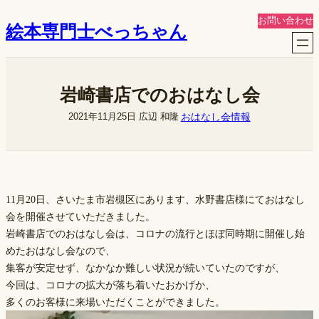
内
お問い合わせ
絵本専門士べっちゃん
容
を
ス
キ
岩崎書店でのおはなし会
ッ
プ
おはなし会情報
2021年11月25日
広辺 和隆
11月20日、さいたま市岩槻区にあります、水野書店様にておはなし
会を開催させていただきました。
岩崎書店でのおはなし会は、コロナの流行とほぼ同時期に開催し始
めたおはなし会なので、
集客が安定せず、なかなか難しい状況が続いていたのですが、
今回は、コロナの拡大が落ち着いたおかげか、
多くのお客様に来場いただくことができました。