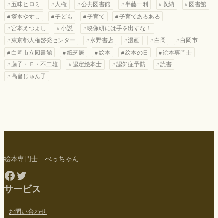
五味ヒロミ
人権
公共図書館
半藤一利
収納
図書館
塚本やすし
子ども
子育て
子育てあるある
宮本えつよし
小説
映像研には手を出すな！
東京都人権啓発センター
水野書店
漫画
白岡
白岡市
白岡市立図書館
紙芝居
絵本
絵本の日
絵本専門士
藤子・Ｆ・不二雄
認定絵本士
認知症予防
読書
高畠じゅん子
絵本専門士 べっちゃん
Facebook
Twitter
サービス
お問い合わせ