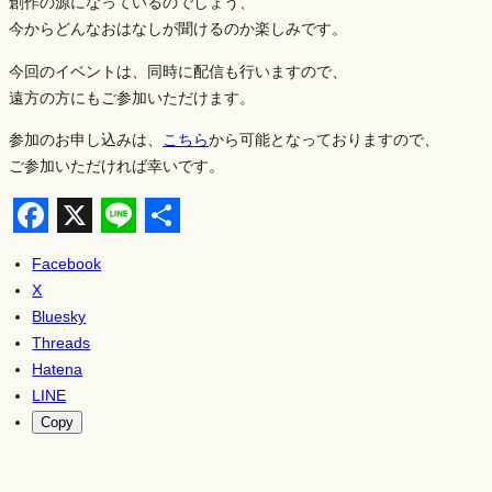
創作の源になっているのでしょう、
今からどんなおはなしが聞けるのか楽しみです。
今回のイベントは、同時に配信も行いますので、
遠方の方にもご参加いただけます。
参加のお申し込みは、
こちら
から可能となっておりますので、
ご参加いただければ幸いです。
F
X
L
S
Facebook
a
i
h
X
c
n
a
Bluesky
Threads
e
e
r
Hatena
b
e
LINE
o
Copy
o