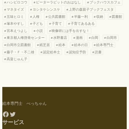
ハシビロコウ
ピーターラビットのおはなし
ブックハウスカフェ
マネタイズ
ヨシタケシンスケ
上野の森親子ブックフェスタ
五味ヒロミ
人権
公共図書館
半藤一利
収納
図書館
塚本やすし
子ども
子育て
子育てあるある
宮本えつよし
小説
映像研には手を出すな！
東京都人権啓発センター
水野書店
漫画
白岡
白岡市
白岡市立図書館
紙芝居
絵本
絵本の日
絵本専門士
藤子・Ｆ・不二雄
認定絵本士
認知症予防
読書
高畠じゅん子
絵本専門士 べっちゃん
Facebook
Twitter
サービス