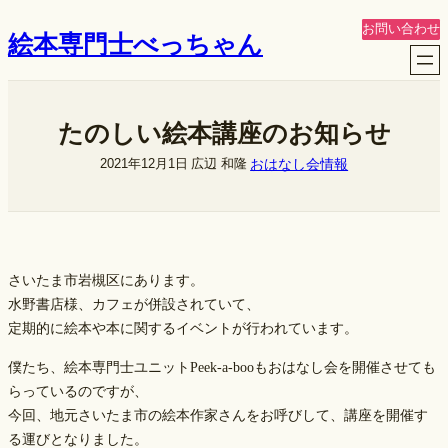
内
お問い合わせ
絵本専門士べっちゃん
容
を
ス
キ
たのしい絵本講座のお知らせ
ッ
プ
おはなし会情報
2021年12月1日
広辺 和隆
さいたま市岩槻区にあります。
水野書店様、カフェが併設されていて、
定期的に絵本や本に関するイベントが行われています。
僕たち、絵本専門士ユニットPeek-a-booもおはなし会を開催させても
らっているのですが、
今回、地元さいたま市の絵本作家さんをお呼びして、講座を開催す
る運びとなりました。