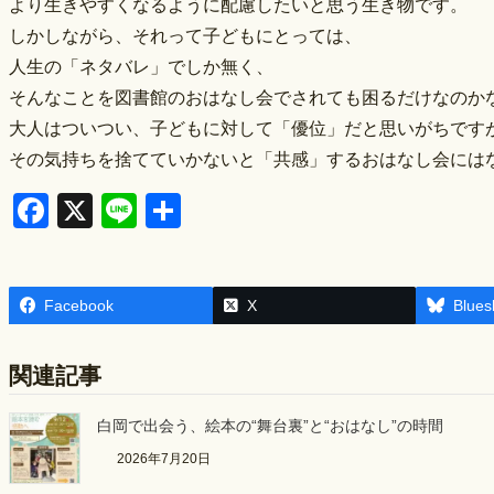
より生きやすくなるように配慮したいと思う生き物です。
しかしながら、それって子どもにとっては、
人生の「ネタバレ」でしか無く、
そんなことを図書館のおはなし会でされても困るだけなのか
大人はついつい、子どもに対して「優位」だと思いがちです
その気持ちを捨てていかないと「共感」するおはなし会には
F
X
Li
S
a
n
h
c
e
ar
Facebook
e
e
X
Blues
b
関連記事
o
o
白岡で出会う、絵本の“舞台裏”と“おはなし”の時間
k
2026年7月20日