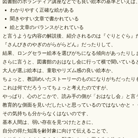
図書館のボランティア講座などでも良い絵本の基準といえば
わかりやすく正確な絵がある
聞きやすい文章で書かれている
絵と文章のバランスがとれている
と言うような内容の解説後、紹介されるのは『ぐりとぐら』
『さんびきのやぎのがらがらどん』だったりして、
結果、ロングセラー絵本を選びがちになる傾向があったりし
さらに言うと、図書館のおはなし会に行って横で聞いている
大人が選ぶ絵本は、童歌やリズム感の良い絵本か、
ちょっと、教訓めいたストーリーのものになりがちだったり
これは何でだろうってちょっと考えたのですが、
やっぱり、心のどこかで、読み手の側が「おはなし会」と言
教育的な側面を見いだしたいと思っているのではないかと・
その気持ちも分からなくはないのです、
基本人間は、弱い存在を見つけたときに、
自分の得た知識を齢対象に向けて伝えることで、