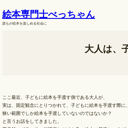
内
絵本専門士べっちゃん
容
を
誰もが絵本を楽しめる社会に
ス
キ
ok
ッ
大人は、
プ
ここ最近、子どもに絵本を手渡す側である大人が、
実は、固定観念にとりつかれて、子どもに絵本を手渡す際に
狭い範囲でしか絵本を手渡していないのではないか？
と言うお話をしてきました。