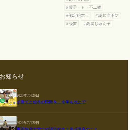
藤子・Ｆ・不二雄
認定絵本士
認知症予防
読書
高畠じゅん子
お知らせ
2026年7月20日
子育てと絵本の時間を、今年も地元で
2026年7月20日
育英短期大学での認定絵本士養成講座のこと