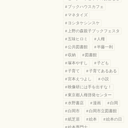
ブックハウスカフェ
マネタイズ
ヨシタケシンスケ
上野の森親子ブックフェスタ
五味ヒロミ
人権
公共図書館
半藤一利
収納
図書館
塚本やすし
子ども
子育て
子育てあるある
宮本えつよし
小説
映像研には手を出すな！
東京都人権啓発センター
水野書店
漫画
白岡
白岡市
白岡市立図書館
紙芝居
絵本
絵本の日
絵本専門士