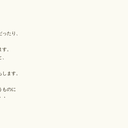
、
だったり、
ます。
と、
もします。
うものに
・・