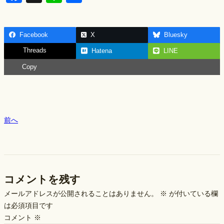
a
n
h
c
e
ar
Facebook
X
Bluesky
e
e
Threads
Hatena
LINE
b
Copy
o
o
k
前へ
コメントを残す
メールアドレスが公開されることはありません。
※
が付いている欄
は必須項目です
コメント
※