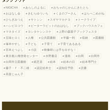
タグクラウド
NIGICHA
あらしのよるに
おちゃのじかんにきたとら
おはなし会
きむらゆういち
くまのプーさん
はらぺこめがね
ひらぎみつえ
サトシン
スギヤマカナヨ
トークライブ
ハシビロコウ
ピーターラビットのおはなし
ブックハウスカフェ
マネタイズ
ヨシタケシンスケ
上野の森親子ブックフェスタ
五味ヒロミ
人権
公共図書館
半藤一利
収納
図書館
塚本やすし
子ども
子育て
子育てあるある
宮本えつよし
小説
映像研には手を出すな！
東京都人権啓発センター
水野書店
漫画
白岡
白岡市
白岡市立図書館
紙芝居
絵本
絵本の日
絵本専門士
藤子・Ｆ・不二雄
認定絵本士
認知症予防
読書
高畠じゅん子