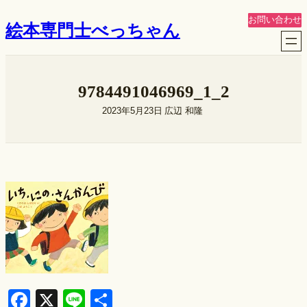
内
お問い合わせ
絵本専門士べっちゃん
容
を
ス
キ
9784491046969_1_2
ッ
プ
2023年5月23日
広辺 和隆
F
X
Li
S