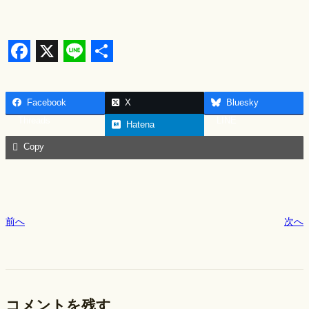
F
X
L
S
a
i
h
Facebook
X
Bluesky
c
n
a
Threads
LINE
Hatena
e
e
r
Copy
b
e
o
o
k
前へ
次へ
コメントを残す