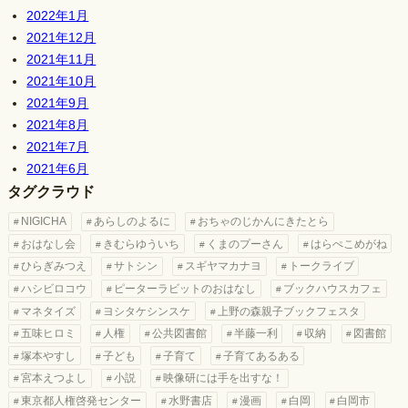
2022年1月
2021年12月
2021年11月
2021年10月
2021年9月
2021年8月
2021年7月
2021年6月
タグクラウド
NIGICHA
あらしのよるに
おちゃのじかんにきたとら
おはなし会
きむらゆういち
くまのプーさん
はらぺこめがね
ひらぎみつえ
サトシン
スギヤマカナヨ
トークライブ
ハシビロコウ
ピーターラビットのおはなし
ブックハウスカフェ
マネタイズ
ヨシタケシンスケ
上野の森親子ブックフェスタ
五味ヒロミ
人権
公共図書館
半藤一利
収納
図書館
塚本やすし
子ども
子育て
子育てあるある
宮本えつよし
小説
映像研には手を出すな！
東京都人権啓発センター
水野書店
漫画
白岡
白岡市