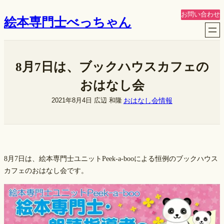
内
お問い合わせ
絵本専門士べっちゃん
容
を
ス
キ
8月7日は、ブックハウスカフェの
ッ
プ
おはなし会
おはなし会情報
2021年8月4日
広辺 和隆
8月7日は、絵本専門士ユニットPeek-a-booによる恒例のブックハウス
カフェのおはなし会です。