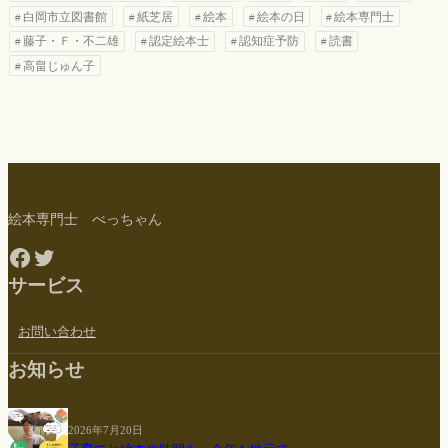
白岡市立図書館
紙芝居
絵本
絵本の日
絵本専門士
藤子・Ｆ・不二雄
認定絵本士
認知症予防
読書
高畠じゅん子
絵本専門士 べっちゃん
Facebook
Twitter
サービス
お問い合わせ
お知らせ
2026年7月20日