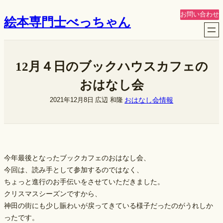
内
お問い合わせ
絵本専門士べっちゃん
容
を
ス
キ
12月４日のブックハウスカフェの
ッ
プ
おはなし会
おはなし会情報
2021年12月8日
広辺 和隆
今年最後となったブックカフェのおはなし会、
今回は、読み手として参加するのではなく、
ちょっと進行のお手伝いをさせていただきました。
クリスマスシーズンですから、
神田の街にも少し賑わいが戻ってきている様子だったのがうれしか
ったです。