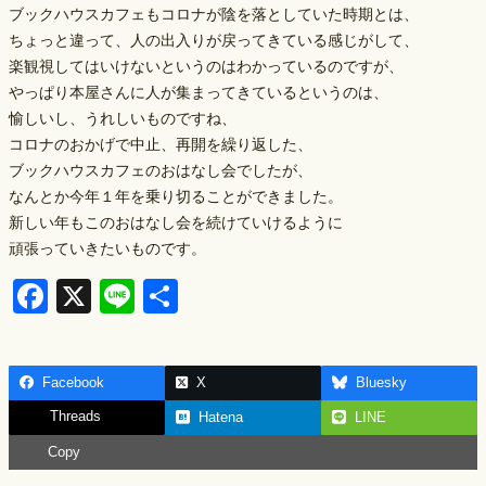
ブックハウスカフェもコロナが陰を落としていた時期とは、
ちょっと違って、人の出入りが戻ってきている感じがして、
楽観視してはいけないというのはわかっているのですが、
やっぱり本屋さんに人が集まってきているというのは、
愉しいし、うれしいものですね、
コロナのおかげで中止、再開を繰り返した、
ブックハウスカフェのおはなし会でしたが、
なんとか今年１年を乗り切ることができました。
新しい年もこのおはなし会を続けていけるように
頑張っていきたいものです。
F
X
Li
S
a
n
h
c
e
ar
Facebook
X
Bluesky
e
e
Threads
Hatena
LINE
b
Copy
o