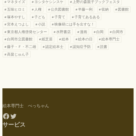
マネタイズ
ヨシタケシンスケ
上野の森親子ブックフェスタ
五味ヒロミ
人権
公共図書館
半藤一利
収納
図書館
塚本やすし
子ども
子育て
子育てあるある
宮本えつよし
小説
映像研には手を出すな！
東京都人権啓発センター
水野書店
漫画
白岡
白岡市
白岡市立図書館
紙芝居
絵本
絵本の日
絵本専門士
藤子・Ｆ・不二雄
認定絵本士
認知症予防
読書
高畠じゅん子
絵本専門士 べっちゃん
Facebook
Twitter
サービス