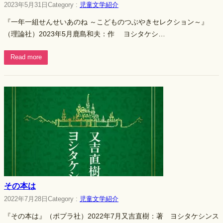
2023年5月31日
Category :
児童文学紹介
『一年一組せんせいあのね ～こどものつぶやきセレクション～』
（理論社）2023年5月鹿島和夫：作 ヨシタケシ…
Read more
その本は
2022年7月28日
Category :
児童文学紹介
『その本は』（ポプラ社）2022年7月又吉直樹：著 ヨシタケシンス