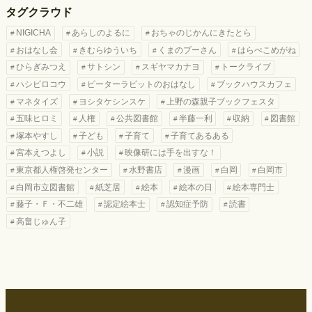
タグクラウド
NIGICHA
あらしのよるに
おちゃのじかんにきたとら
おはなし会
きむらゆういち
くまのプーさん
はらぺこめがね
ひらぎみつえ
サトシン
スギヤマカナヨ
トークライブ
ハシビロコウ
ピーターラビットのおはなし
ブックハウスカフェ
マネタイズ
ヨシタケシンスケ
上野の森親子ブックフェスタ
五味ヒロミ
人権
公共図書館
半藤一利
収納
図書館
塚本やすし
子ども
子育て
子育てあるある
宮本えつよし
小説
映像研には手を出すな！
東京都人権啓発センター
水野書店
漫画
白岡
白岡市
白岡市立図書館
紙芝居
絵本
絵本の日
絵本専門士
藤子・Ｆ・不二雄
認定絵本士
認知症予防
読書
高畠じゅん子