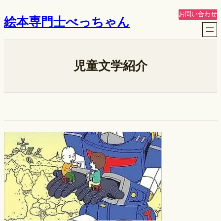
内
お問い合わせ
絵本専門士べっちゃん
容
を
ス
キ
児童文学紹介
ッ
プ