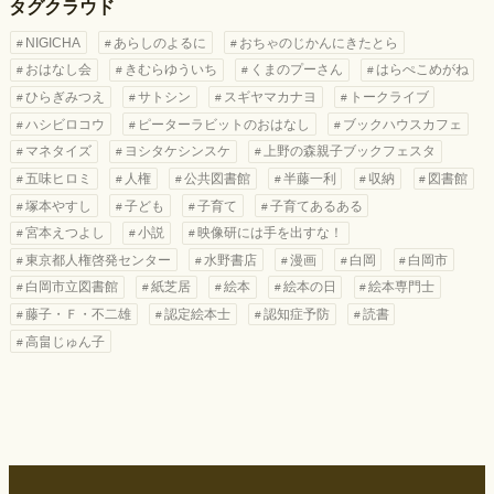
タグクラウド
NIGICHA
あらしのよるに
おちゃのじかんにきたとら
おはなし会
きむらゆういち
くまのプーさん
はらぺこめがね
ひらぎみつえ
サトシン
スギヤマカナヨ
トークライブ
ハシビロコウ
ピーターラビットのおはなし
ブックハウスカフェ
マネタイズ
ヨシタケシンスケ
上野の森親子ブックフェスタ
五味ヒロミ
人権
公共図書館
半藤一利
収納
図書館
塚本やすし
子ども
子育て
子育てあるある
宮本えつよし
小説
映像研には手を出すな！
東京都人権啓発センター
水野書店
漫画
白岡
白岡市
白岡市立図書館
紙芝居
絵本
絵本の日
絵本専門士
藤子・Ｆ・不二雄
認定絵本士
認知症予防
読書
高畠じゅん子