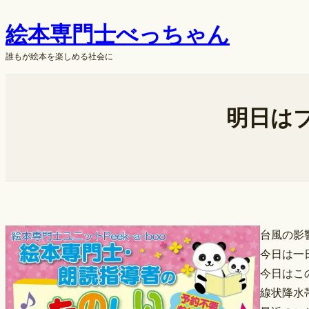
内
絵本専門士べっちゃん
容
を
誰もが絵本を楽しめる社会に
ス
キ
ok
ッ
明日は
プ
台風の影
今日は一
今日はこ
線状降水