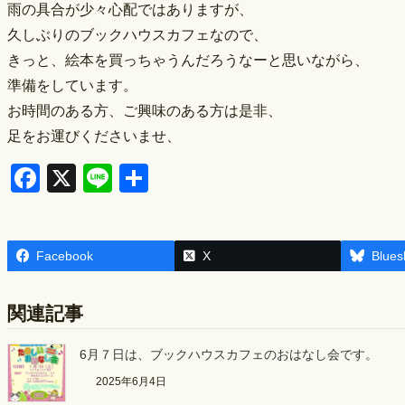
雨の具合が少々心配ではありますが、
久しぶりのブックハウスカフェなので、
きっと、絵本を買っちゃうんだろうなーと思いながら、
準備をしています。
お時間のある方、ご興味のある方は是非、
足をお運びくださいませ、
F
X
Li
S
a
n
h
c
e
ar
Facebook
e
e
X
Blues
b
関連記事
o
o
6月７日は、ブックハウスカフェのおはなし会です。
k
2025年6月4日