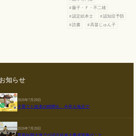
藤子・Ｆ・不二雄
認定絵本士
認知症予防
読書
高畠じゅん子
お知らせ
2026年7月20日
子育てと絵本の時間を、今年も地元で
2026年7月20日
育英短期大学での認定絵本士養成講座のこと