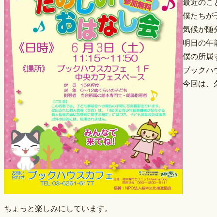
最近のこ
僕たちが
気候が随
明日の午
僕の所属す
ブックハ
今回は、
ちょっと楽しみにしています。