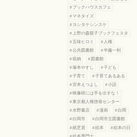
ブックハウスカフェ
マネタイズ
ヨシタケシンスケ
上野の森親子ブックフェスタ
五味ヒロミ
人権
公共図書館
半藤一利
収納
図書館
塚本やすし
子ども
子育て
子育てあるある
宮本えつよし
小説
映像研には手を出すな！
東京都人権啓発センター
水野書店
漫画
白岡
白岡市
白岡市立図書館
紙芝居
絵本
絵本の日
絵本専門士