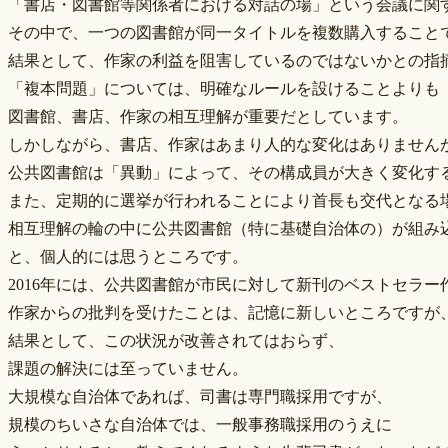
「書店・図書館等関係者における対話の場」という会議に関
その中で、一つの図書館が同一タイトルを複数購入すること
結果として、作家の利益を阻害しているのではないかとの指
「複本問題」については、明確なルールを設けることよりも
図書館、書店、作家の相互理解が重要だとしています。
しかしながら、書店、作家はあまり人的な変化はありません
公共図書館は「異動」によって、その構成員が大きく変化す
また、定期的に選挙が行われることにより首長も交代となる
相互理解の輪の中に公共図書館（特に基礎自治体の）が組み
と、個人的には思うところです。
2016年には、公共図書館が市民に対して新刊のベストセラ
作家からの批判を受けたことは、記憶に新しいところですが
結果として、この状況が改善されてはおらず、
課題の解決には至っていません。
大規模な自治体であれば、司書は専門職採用ですが、
規模のちいさな自治体では、一般事務職採用のうえに