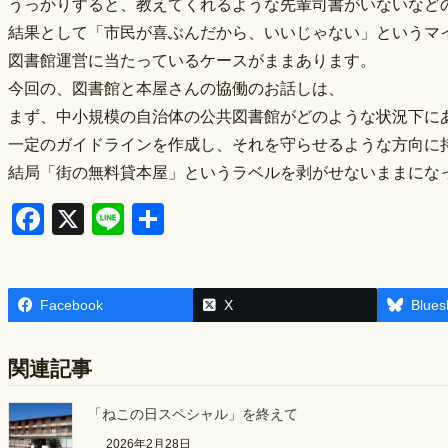
うっかりすると、教えてくれるような先輩司書がいないなど
結果として「市民が喜ぶんだから、いいじゃない」というマ
図書館運営に当たっているケースがままあります。
今回の、図書館と本屋さんの協働のお話しは、
まず、中小規模の自治体の公共図書館がどのような状況下に
一定のガイドラインを作成し、それを守らせるような方向に
結局「街の無料貸本屋」というラベルを剥がせないままにな
F
X
Li
S
a
n
h
c
e
ar
Facebook
e
e
X
Blues
b
関連記事
o
o
「ねこの日スペシャル」を終えて
k
2026年2月28日