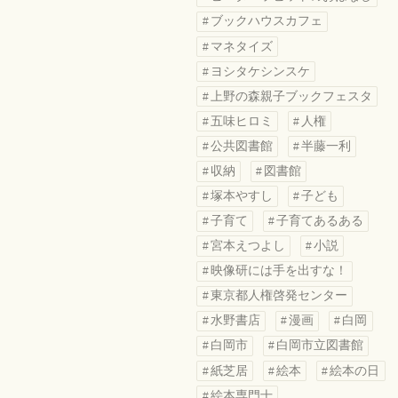
ブックハウスカフェ
マネタイズ
ヨシタケシンスケ
上野の森親子ブックフェスタ
五味ヒロミ
人権
公共図書館
半藤一利
収納
図書館
塚本やすし
子ども
子育て
子育てあるある
宮本えつよし
小説
映像研には手を出すな！
東京都人権啓発センター
水野書店
漫画
白岡
白岡市
白岡市立図書館
紙芝居
絵本
絵本の日
絵本専門士