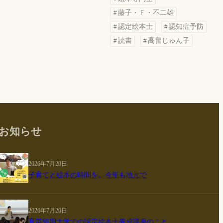
藤子・Ｆ・不二雄
認定絵本士
認知症予防
読書
高畠じゅん子
お知らせ
2026年7月20日
子育てと絵本の時間を、今年も地元で
2026年7月20日
育英短期大学での認定絵本士養成講座のこと