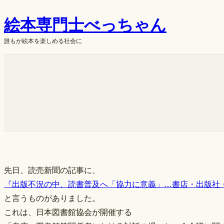
内
絵本専門士べっちゃん
容
を
誰もが絵本を楽しめる社会に
ス
キ
ok
ッ
プ
先日、読売新聞の記事に、
『出版不況の中、読書普及へ「協力に意義」…書店・出版社
と言うものがありました。
これは、日本図書館協会が開催する