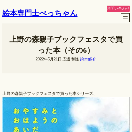
内
お問い合わせ
絵本専門士べっちゃん
容
を
ス
キ
上野の森親子ブックフェスタで買
ッ
プ
った本（その6）
絵本紹介
2022年5月21日
広辺 和隆
上野の森親子ブックフェスタで買った本シリーズ、