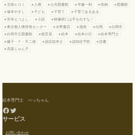
五味ヒロミ
人権
公共図書館
半藤一利
収納
図書館
塚本やすし
子ども
子育て
子育てあるある
宮本えつよし
小説
映像研には手を出すな！
東京都人権啓発センター
水野書店
漫画
白岡
白岡市
白岡市立図書館
紙芝居
絵本
絵本の日
絵本専門士
藤子・Ｆ・不二雄
認定絵本士
認知症予防
読書
高畠じゅん子
絵本専門士 べっちゃん
Facebook
Twitter
サービス
お問い合わせ