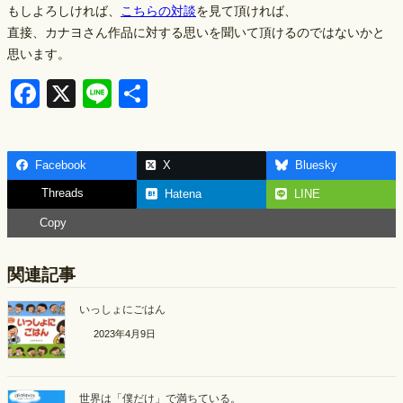
もしよろしければ、
こちらの対談
を見て頂ければ、
直接、カナヨさん作品に対する思いを聞いて頂けるのではないかと
思います。
F
X
Li
S
a
n
h
c
e
ar
Facebook
X
Bluesky
e
e
Threads
Hatena
LINE
b
Copy
o
o
関連記事
k
いっしょにごはん
2023年4月9日
世界は「僕だけ」で満ちている。