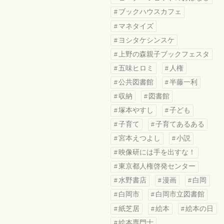
ブックハウスカフェ
マネタイズ
ヨシタケシンスケ
上野の森親子ブックフェスタ
五味ヒロミ
人権
公共図書館
半藤一利
収納
図書館
塚本やすし
子ども
子育て
子育てあるある
宮本えつよし
小説
映像研には手を出すな！
東京都人権啓発センター
水野書店
漫画
白岡
白岡市
白岡市立図書館
紙芝居
絵本
絵本の日
絵本専門士