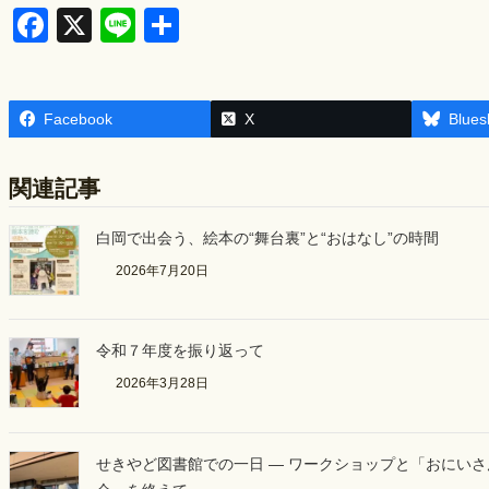
F
X
Li
S
a
n
h
c
e
ar
Facebook
e
e
X
Blues
b
関連記事
o
o
白岡で出会う、絵本の“舞台裏”と“おはなし”の時間
k
2026年7月20日
令和７年度を振り返って
2026年3月28日
せきやど図書館での一日 ― ワークショップと「おにい