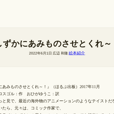
しずかにあみものさせとくれ～
絵本紹介
2022年6月1日
広辺 和隆
にあみものさせとくれ～！』（ほるぷ出板）2017年11月
ロスゴル：作 おひがゆうこ：訳
っと見で、最近の海外物のアニメーションのようなテイストだ
いたら、元々は、コミック作家で、