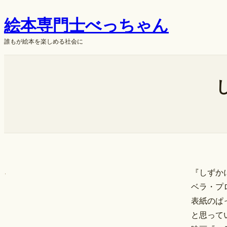
内
絵本専門士べっちゃん
容
を
誰もが絵本を楽しめる社会に
ス
キ
ok
ッ
プ
『しずか
ベラ・プ
表紙のぱ
と思って