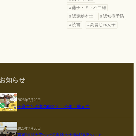
藤子・Ｆ・不二雄
認定絵本士
認知症予防
読書
高畠じゅん子
お知らせ
2026年7月20日
子育てと絵本の時間を、今年も地元で
2026年7月20日
育英短期大学での認定絵本士養成講座のこと