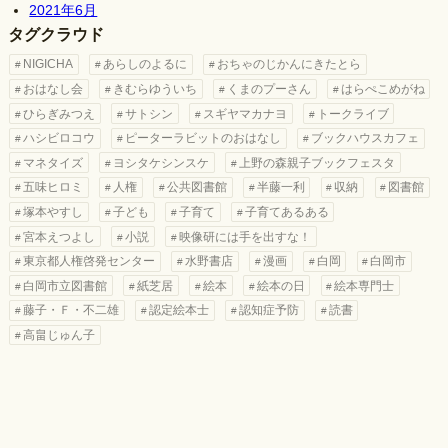
2021年6月
タグクラウド
NIGICHA
あらしのよるに
おちゃのじかんにきたとら
おはなし会
きむらゆういち
くまのプーさん
はらぺこめがね
ひらぎみつえ
サトシン
スギヤマカナヨ
トークライブ
ハシビロコウ
ピーターラビットのおはなし
ブックハウスカフェ
マネタイズ
ヨシタケシンスケ
上野の森親子ブックフェスタ
五味ヒロミ
人権
公共図書館
半藤一利
収納
図書館
塚本やすし
子ども
子育て
子育てあるある
宮本えつよし
小説
映像研には手を出すな！
東京都人権啓発センター
水野書店
漫画
白岡
白岡市
白岡市立図書館
紙芝居
絵本
絵本の日
絵本専門士
藤子・Ｆ・不二雄
認定絵本士
認知症予防
読書
高畠じゅん子