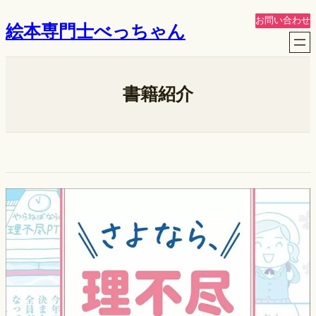
内
お問い合わせ
絵本専門士べっちゃん
容
を
ス
キ
書籍紹介
ッ
プ