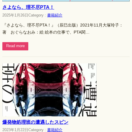
さよなら、理不尽PTA！
2025年1月26日
Category :
書籍紹介
『さよなら、理不尽PTA！』（辰巳出版）2021年11月大塚玲子：
著 おぐらなおみ：絵 絵本の仕事で、PTA関…
Read more
爆発物処理班の遭遇したスピン
2023年1月22日
Category :
書籍紹介