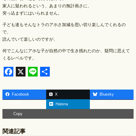
家人に疑われるという、あまりの無計画さに、
突っ込まずにはいられません。
子ども達もそんなトラのアホさ加減を思い切り楽しんでくれるの
で、
読んでいて楽しいのですが、
何でこんなにアホな子が自然の中で生き残れたのか、疑問に思えて
くるレベルです。
F
X
L
S
a
i
h
Facebook
X
Bluesky
c
n
a
Threads
LINE
Hatena
e
e
r
Copy
b
e
o
関連記事