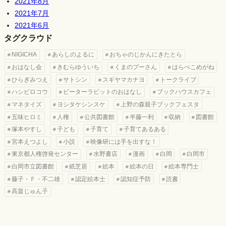
2021年8月
2021年7月
2021年6月
タグクラウド
NIGICHA
あらしのよるに
おちゃのじかんにきたとら
おはなし会
きむらゆういち
くまのプーさん
はらぺこめがね
ひらぎみつえ
サトシン
スギヤマカナヨ
トークライブ
ハシビロコウ
ピーターラビットのおはなし
ブックハウスカフェ
マネタイズ
ヨシタケシンスケ
上野の森親子ブックフェスタ
五味ヒロミ
人権
公共図書館
半藤一利
収納
図書館
塚本やすし
子ども
子育て
子育てあるある
宮本えつよし
小説
映像研には手を出すな！
東京都人権啓発センター
水野書店
漫画
白岡
白岡市
白岡市立図書館
紙芝居
絵本
絵本の日
絵本専門士
藤子・Ｆ・不二雄
認定絵本士
認知症予防
読書
高畠じゅん子