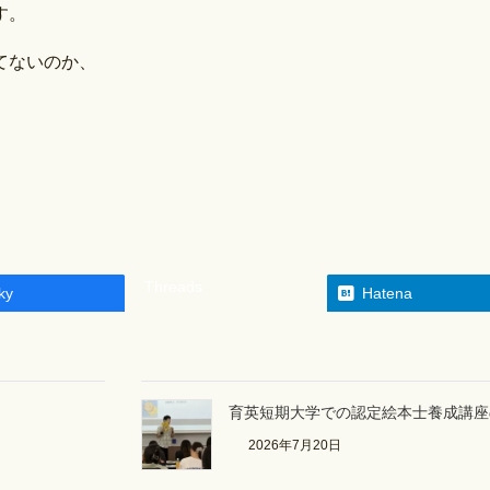
す。
てないのか、
Threads
ky
Hatena
育英短期大学での認定絵本士養成講座
2026年7月20日