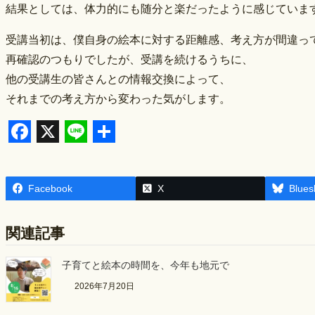
結果としては、体力的にも随分と楽だったように感じていま
受講当初は、僕自身の絵本に対する距離感、考え方が間違っ
再確認のつもりでしたが、受講を続けるうちに、
他の受講生の皆さんとの情報交換によって、
それまでの考え方から変わった気がします。
F
X
L
S
a
i
h
Facebook
X
Blues
c
n
a
e
e
r
関連記事
b
e
o
子育てと絵本の時間を、今年も地元で
o
2026年7月20日
k