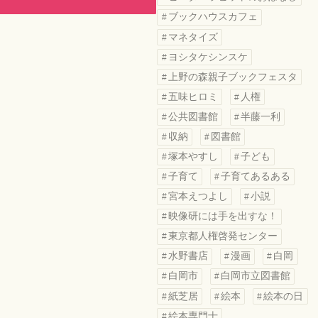
ブックハウスカフェ
マネタイズ
ヨシタケシンスケ
上野の森親子ブックフェスタ
五味ヒロミ
人権
公共図書館
半藤一利
収納
図書館
塚本やすし
子ども
子育て
子育てあるある
宮本えつよし
小説
映像研には手を出すな！
東京都人権啓発センター
水野書店
漫画
白岡
白岡市
白岡市立図書館
紙芝居
絵本
絵本の日
絵本専門士