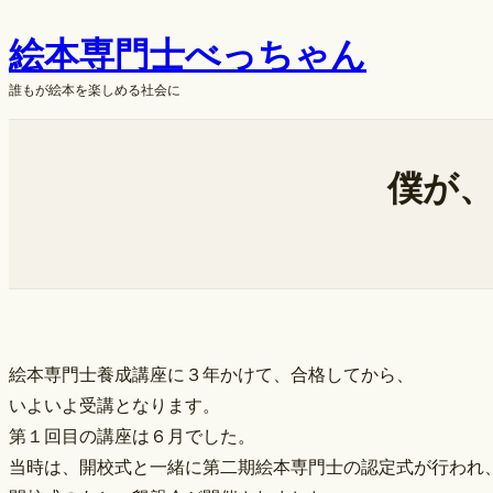
内
絵本専門士べっちゃん
容
を
誰もが絵本を楽しめる社会に
ス
キ
ok
ッ
僕が、
プ
絵本専門士養成講座に３年かけて、合格してから、
いよいよ受講となります。
第１回目の講座は６月でした。
当時は、開校式と一緒に第二期絵本専門士の認定式が行われ