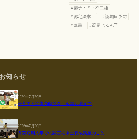
藤子・Ｆ・不二雄
認定絵本士
認知症予防
読書
高畠じゅん子
お知らせ
2026年7月20日
子育てと絵本の時間を、今年も地元で
2026年7月20日
育英短期大学での認定絵本士養成講座のこと