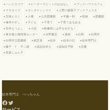
ハシビロコウ
ピーターラビットのおはなし
ブックハウスカフェ
マネタイズ
ヨシタケシンスケ
上野の森親子ブックフェスタ
五味ヒロミ
人権
公共図書館
半藤一利
収納
図書館
塚本やすし
子ども
子育て
子育てあるある
宮本えつよし
小説
映像研には手を出すな！
東京都人権啓発センター
水野書店
漫画
白岡
白岡市
白岡市立図書館
紙芝居
絵本
絵本の日
絵本専門士
藤子・Ｆ・不二雄
認定絵本士
認知症予防
読書
高畠じゅん子
絵本専門士 べっちゃん
Facebook
Twitter
サービス