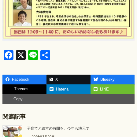
F
X
Li
S
a
n
h
c
e
ar
Facebook
X
Bluesky
e
e
Threads
Hatena
LINE
b
Copy
o
o
関連記事
k
子育てと絵本の時間を、今年も地元で
2026年7月20日