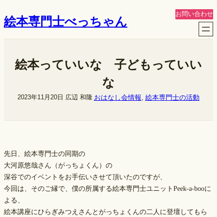
内
お問い合わせ
絵本専門士べっちゃん
容
を
ス
キ
絵本っていいな 子どもっていい
ッ
プ
な
おはなし会情報
, 
絵本専門士の活動
2023年11月20日
広辺 和隆
先日、絵本専門士の同期の
大河原悠哉さん（がっちょくん）の
深谷でのイベントをお手伝いさせて頂いたのですが、
今回は、そのご縁で、僕の所属する絵本専門士ユニットPeek-a-booに
よる、
絵本講座にひらぎみつえさんとがっちょくんの二人に登壇してもら