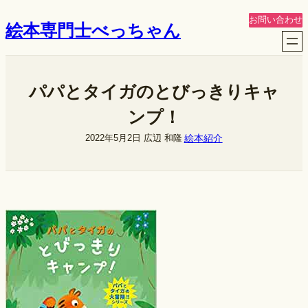
内
お問い合わせ
絵本専門士べっちゃん
容
を
ス
キ
パパとタイガのとびっきりキャ
ッ
プ
ンプ！
絵本紹介
2022年5月2日
広辺 和隆