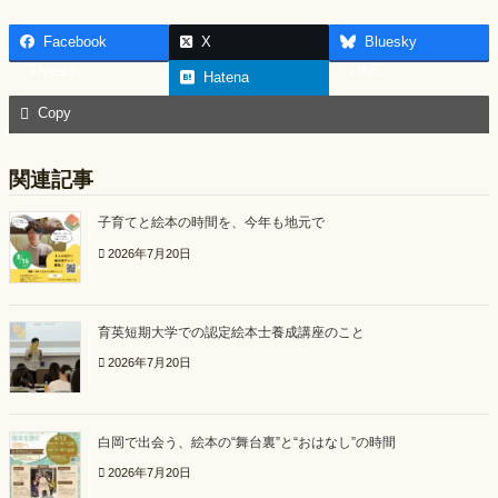
a
i
h
Facebook
X
Bluesky
c
n
a
Threads
LINE
Hatena
e
e
r
Copy
b
e
o
関連記事
o
子育てと絵本の時間を、今年も地元で
k
2026年7月20日
育英短期大学での認定絵本士養成講座のこと
2026年7月20日
白岡で出会う、絵本の“舞台裏”と“おはなし”の時間
2026年7月20日