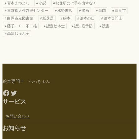
宮本えつよし
小説
映像研には手を出すな！
東京都人権啓発センター
水野書店
漫画
白岡
白岡市
白岡市立図書館
紙芝居
絵本
絵本の日
絵本専門士
藤子・Ｆ・不二雄
認定絵本士
認知症予防
読書
高畠じゅん子
絵本専門士 べっちゃん
Facebook
Twitter
サービス
お問い合わせ
お知らせ