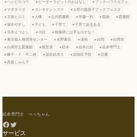
ハシビロコウ
ピーターラビットのおはなし
ブックハウスカフェ
マネタイズ
ヨシタケシンスケ
上野の森親子ブックフェスタ
五味ヒロミ
人権
公共図書館
半藤一利
収納
図書館
塚本やすし
子ども
子育て
子育てあるある
宮本えつよし
小説
映像研には手を出すな！
東京都人権啓発センター
水野書店
漫画
白岡
白岡市
白岡市立図書館
紙芝居
絵本
絵本の日
絵本専門士
藤子・Ｆ・不二雄
認定絵本士
認知症予防
読書
高畠じゅん子
絵本専門士 べっちゃん
Facebook
Twitter
サービス