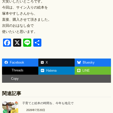
大笑いしたいところです。
今回は、サイン入りの絵本を
塚本やすしさんから、
直接、購入させて頂きました。
次回のおはなし会で
使いたいと思います。
F
X
Li
S
a
n
h
c
e
ar
Facebook
X
Bluesky
e
e
Threads
Hatena
LINE
b
Copy
o
o
関連記事
k
子育てと絵本の時間を、今年も地元で
2026年7月20日