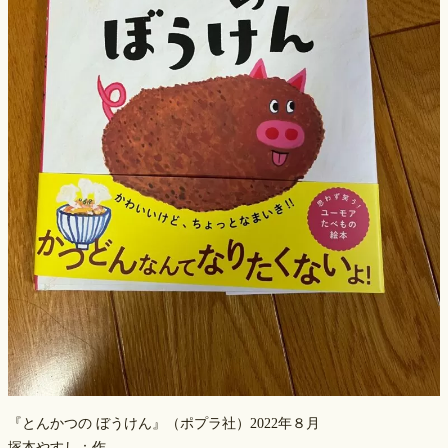
『とんかつの ぼうけん』（ポプラ社）2022年８月
塚本やすし：作