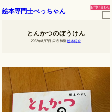
内
お問い合わせ
絵本専門士べっちゃん
容
を
ス
キ
とんかつのぼうけん
ッ
プ
絵本紹介
2022年8月7日
広辺 和隆