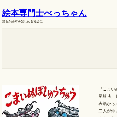
内
絵本専門士べっちゃん
容
を
誰もが絵本を楽しめる社会に
ス
キ
ok
ッ
プ
『こまい
尾崎 玄一
表紙から
二人が仲