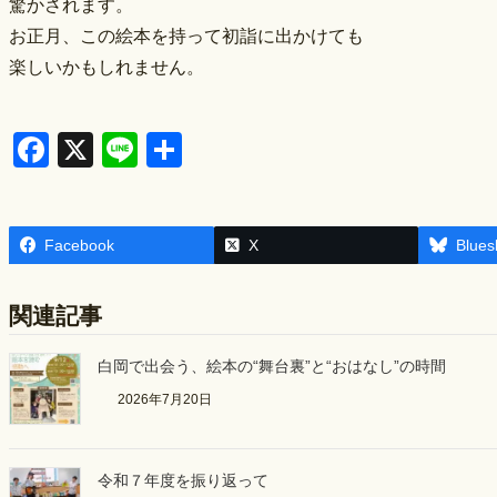
驚かされます。
お正月、この絵本を持って初詣に出かけても
楽しいかもしれません。
F
X
Li
S
a
n
h
c
e
ar
Facebook
e
e
X
Blues
b
関連記事
o
o
白岡で出会う、絵本の“舞台裏”と“おはなし”の時間
k
2026年7月20日
令和７年度を振り返って