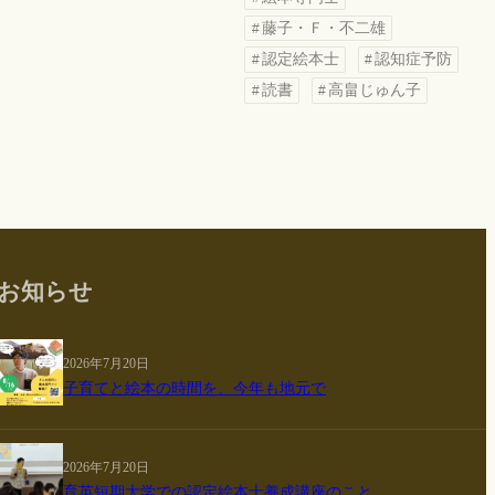
藤子・Ｆ・不二雄
認定絵本士
認知症予防
読書
高畠じゅん子
お知らせ
2026年7月20日
子育てと絵本の時間を、今年も地元で
2026年7月20日
育英短期大学での認定絵本士養成講座のこと