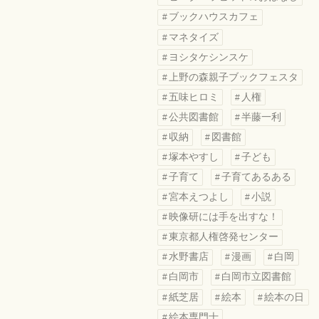
ブックハウスカフェ
マネタイズ
ヨシタケシンスケ
上野の森親子ブックフェスタ
五味ヒロミ
人権
公共図書館
半藤一利
収納
図書館
塚本やすし
子ども
子育て
子育てあるある
宮本えつよし
小説
映像研には手を出すな！
東京都人権啓発センター
水野書店
漫画
白岡
白岡市
白岡市立図書館
紙芝居
絵本
絵本の日
絵本専門士