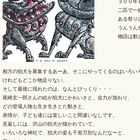
３００年
二匹で一
ある祭り
うんうん
物語は動
相方の狛犬を募集するあーあ、そこにやってくるのはいろい
けれどもどこか物足りない、
そして最後に現れたのは、なんとびっくり・・・
尾崎玄一郎さんの絵が狛犬にかわいさと、迫力が加わり、
どの登場人物も生き生きとた動きと、
表情が、子ども達には楽しいこと間違いなしです。
見返しには、沢山の狛犬が描かれていて、
いろいろな神社で、狛犬の姿も千差万別なんだなーと、